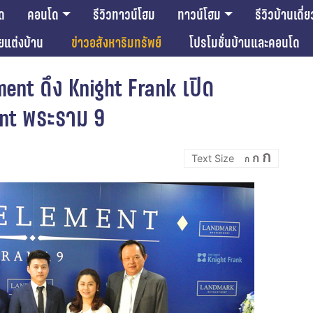
ด
คอนโด
รีวิวทาวน์โฮม
ทาวน์โฮม
รีวิวบ้านเดี่ย
ียแต่งบ้าน
ข่าวอสังหาริมทรัพย์
โปรโมชั่นบ้านและคอนโด
nt ดึง Knight Frank เปิด
nt พระราม 9
Incre
Reset
Decrease
ก
ก
font
ก
font
font
size.
size.
size.