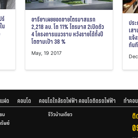
ปร์
อารียาเผยยอดขายไตรมาสแรก
ประ
นใน
2,218 ลบ. โต 11% ไตรมาส 2เปิดตัว
เสา
e
4 โครงการแนวราบ หวังรายได้ทั้งปี
แจ้ง
โตตามเป้า 38 %
ทันท
May, 19 2017
Dec
านแฝด
คอนโด
คอนโดใกล้รถไฟฟ้า คอนโดติดรถไฟฟ้า
ทำคอน
ติ
ียม
รีวิวบ้านเดี่ยว
ทรัพย์
0