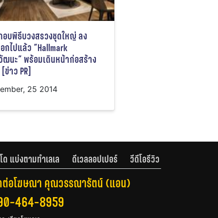
กอบพิธีบวงสรวงชุดใหญ่ ลง
เอกไปแล้ว “Hallmark
วัฒนะ” พร้อมเดินหน้าก่อสร้าง
ี [ข่าว PR]
ember, 25 2014
โด แบ่งตามทำเลเล
ดีเวลลอปเปอร์
วีดีโอรีวิว
ดต่อโฆษณา คุณวรรณารัตน์ (แอน)
90-464-8959