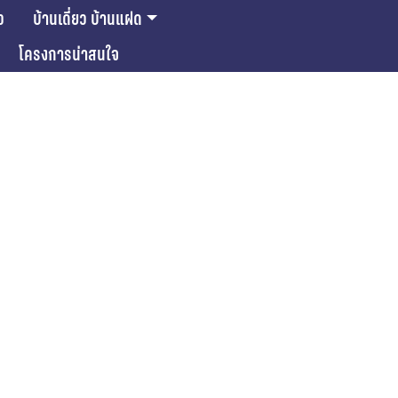
ว
บ้านเดี่ยว บ้านแฝด
โครงการน่าสนใจ
ase