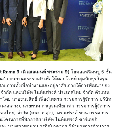
t Rama 9
(
ดิ เอเลเมนท์ พระราม 9
) โฮมออฟฟิศหรู 5 ชั้น
่วนตัว บนย่านพระราม9 เพื่อให้ตอบโจทย์กลุ่มนักธุรกิจรุ่น
มีศักยภาพทั้งเพื่อทำงานและอยู่อาศัย ภายใต้การพัฒนาของ
์ จำกัด และบริษัท ไนท์แฟรงค์ ประเทศไทย จำกัด ตัวแทน
ำโดย นายธนะสิทธิ์ เฟื่องไพศาล กรรมการผู้จัดการ บริษัท
ด (คนกลาง), นายพนม กาญจนเทียมเท่า กรรมการผู้จัดการ
ระเทศไทย) จำกัด (คนขวาสุด), มร.แฟรงค์ ข่าน กรรมการ
นโครงการที่พักอาศัย บริษัท ไนท์แฟรงค์ ชาร์เตอร์
) และ นางสาวพจมาน วรกิจโภคาทร ผู้อำนวยการด้านการ