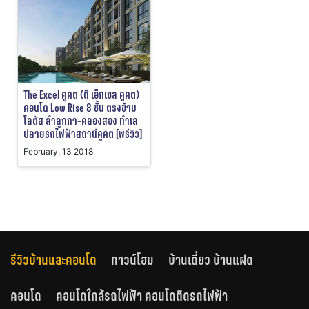
The Excel คูคต (ดิ เอ็กเซล คูคต)
คอนโด Low Rise 8 ชั้น ตรงข้าม
โลตัส ลำลูกกา-คลองสอง ทำเล
ปลายรถไฟฟ้าสถานีคูคต [พรีวิว]
February, 13 2018
รีวิวบ้านและคอนโด
ทาวน์โฮม
บ้านเดี่ยว บ้านแฝด
คอนโด
คอนโดใกล้รถไฟฟ้า คอนโดติดรถไฟฟ้า