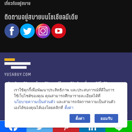
เกี่ยวกับอยู่สบาย
ติดตามอยู่สบายบนโซเชียลมีเดีย
หน้าหลัก
รีวิวคอนโด
รีวิวทาวน์โฮม
รีวิวบ้านเดี่ยว
วีดีโอรีวิว
เราใช้คุกกี้เพื่อพัฒนาประสิทธิภาพ และประสบการณ์ที่ดีในการ
ไอเดียแต่งบ้าน
ข่าวอสังหาริมทรัพย์
โปรโมชั่นบ้านและคอนโด
ใช้เว็บไซต์ของคุณ คุณสามารถศึกษารายละเอียดได้ที่
นโยบายความเป็นส่วนตัว
และสามารถจัดการความเป็นส่วนตัว
โครงการน่าสนใจ
เองได้ของคุณได้เองโดยคลิกที่
ตั้งค่า
bac
© สงวนลิขสิทธิ์ 2556-2564
ตั้งค่า
ยอมรับ