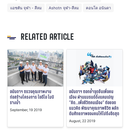
แอชตัน จุฬา - สีลม
Ashotn จุฬา-สีลม
คอนโด อนันดา
RELATED ARTICLE
อนันดาฯ ตรวจคุณภาพงาน
อนันดาฯ ตอกย้ำจุดยืนเพื่อคน
ก่อสร้างโครงการ ไอดีโอ โมบิ
เมือง ผ่านแบรนด์ดิ้งแคมเปญ
รางน้ำ
“คิด…เพื่อชีวิตคนเมือง” ต่อยอด
แนวคิด พัฒนาคุณภาพชีวิต ผลัก
September, 19 2019
ดันศักยภาพของคนให้ไปถึงขีดสุด
August, 22 2019