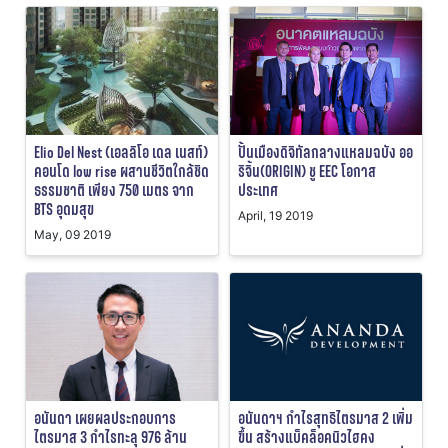
Elio Del Nest (เอลลิโอ เดล เนสท์)
ปั้นเมืองดิจิทัลกลางแหลมฉบัง ออ
คอนโด low rise ผสานชีวิตใกล้ชิด
ริจิ้น(ORIGIN) ชู EEC โอกาส
ธรรมชาติ เพียง 750 เมตร จาก
ประเทศ
BTS อุดมสุข
April, 19 2019
May, 09 2019
อนันดา เผยผลประกอบการ
อนันดาฯ กำไรสุทธิไตรมาส 2 เพิ่ม
ไตรมาส 3 กำไรทะลุ 976 ล้าน
ขึ้น สร้างแบ็คล็อคนิวไฮคง