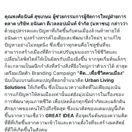
คุณพงศ์อนันต์ สุขเกษม
ผู้ช่วยกรรมการผู้จัดการใหญ่ฝ่ายการ
ตลาด บริษัท อนันดา ดีเวลลอปเม้นท์ จำกัด (มหาชน) กล่าวว่า
ด้วยอุปสรรคและปัญหาที่เกิดขึ้นกับคนเมืองล้วนท้าทายให้
อนันดาฯ มุ่งสร้างสรรค์ไอเดียและพัฒนาสิ่งใหม่ๆ มาแก้ไข
ปัญหาอย่างไม่หยุดนิ่ง ซึ่งเชื่อว่าทุกคนคือโซลูชั่นที่จะ
สามารถสร้างเมืองที่ดีกว่าแค่ปรับมุมมองการใช้ชีวิตและ
เปลี่ยนไลฟ์สไตล์ให้เป็นมิตรกับเมืองยิ่งขึ้น จากจุดเริ่มต้นเล็กๆ
ก็จะกลายเป็นผนึกกำลังที่สร้างสิ่งที่ยิ่งใหญ่กว่าตัวเราได้ ล่าสุด
เตรียมเปิดตัว Branding Campaign
“คิด…เพื่อชีวิตคนเมือง”
นับเป็นแบรนด์แคมเปญที่ตอกย้ำแนวคิด
Urban Living
Solutions
ให้เกิดขึ้น ซึ่งเป็นแนวความคิดที่ไม่เพียงมุ่งเน้น
การแก้ปัญหาให้คนเมืองเท่านั้นแต่ยังมุ่งเน้นการในเรื่องของ
การพัฒนาคุณภาพชีวิต เพื่อปลดล็อกทุกขีดจำกัดและผลักดัน
ศักยภาพของคนให้ไปถึงขีดสุด ซึ่งแนวคิดของแคมเปญนี้เกิด
ขึ้นจากความเชื่อว่า
GREAT IDEA
คือจุดเริ่มต้นของความคิด
ที่ดีที่เกิดขึ้นจากความเข้าใจและความตั้งใจที่จะสร้างผลลัพธ์
ที่ดีให้เกิดขึ้นในสังคม