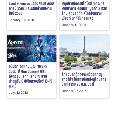
Land & Houses แถลงผลประกอบ
พฤกษาเปิดคอนโดใหม่ “เดอะทรี
การปี 2562 และแผนดำเนินงาน
พัฒนาการ-เอกมัย” มูลค่า 2,038
ในปี 2563
ล้าน สุดยอดทำเลใกล้ใจกลาง
เมือง 5 นาทีถึงทองหล่อ
January, 16 2020
October, 11 2019
อนันดา จัดแคมเปญ “URBAN
SOUL” มี Mini Concert และ
ย้ายวินรถตู้ต่างจังหวัดจากอนุ
กิจกรรมหลากหลาย ณ ลาน
สาวรีย์ฯ ไปสถานีขนส่งผู้โดยสาร
น้ำตกชั้น G ดิเอ็มควอเทียร์ 13-15
3 แห่ง เริ่ม 25 ต.ค. 59 นี้
ก.ค.นี้
October, 25 2016
July, 12 2018