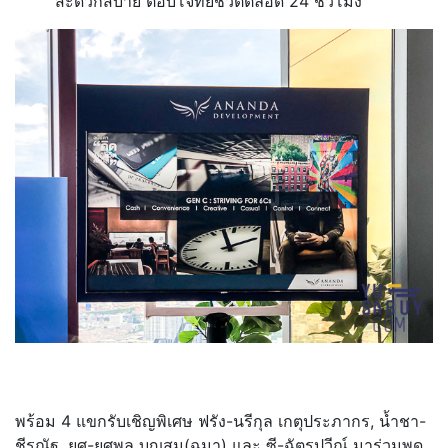
สะดวกสบาย ตอบโจทย์ชีวิตตลอด 24 ชั่วโมง
พร้อม 4 แขกรับเชิญพิเศษ ฟรัง-นรีกุล เกตุประภากร, น้ำชา-
ชีรณัฐ, ยศ-ยศพล บุญสม(ฉมา) และ ซี-ฉัตรปวีณ์ มาร่วมพูด