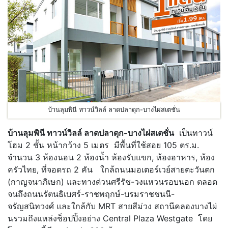
บ้านลุมพินี ทาวน์วิลล์ ลาดปลาดุก-บางไผ่สเตชั่น
บ้านลุมพินี ทาวน์วิลล์ ลาดปลาดุก-บางไผ่สเตชั่น
เป็นทาวน์
โฮม 2 ชั้น หน้ากว้าง 5 เมตร มีพื้นที่ใช้สอย 105 ตร.ม.
จำนวน 3 ห้องนอน 2 ห้องน้ำ ห้องรับแขก, ห้องอาหาร, ห้อง
ครัวไทย, ที่จอดรถ 2 คัน ใกล้ถนนมอเตอร์เวย์สายตะวันตก
(กาญจนาภิเษก) และทางด่วนศรีรัช-วงแหวนรอบนอก ตลอด
จนถึงถนนรัตนธิเบศร์-ราชพฤกษ์-บรมราชชนนี-
จรัญสนิทวงศ์ และใกล้กับ MRT สายสีม่วง สถานีคลองบางไผ่
นรวมถึงแหล่งช็อปปิ้งอย่าง Central Plaza Westgate โดย