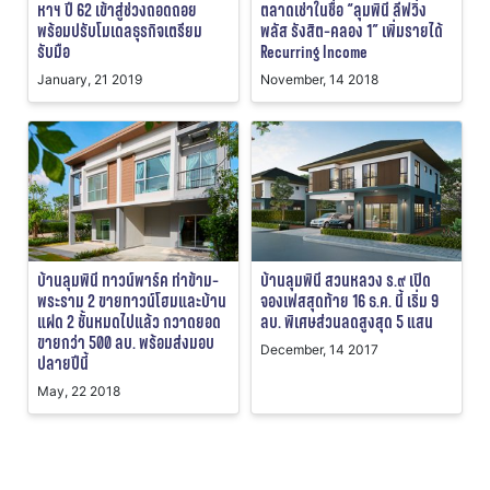
หาฯ ปี 62 เข้าสู่ช่วงถอดถอย
ตลาดเช่าในชื่อ “ลุมพินี ลีฟวิ่ง
พร้อมปรับโมเดลธุรกิจเตรียม
พลัส รังสิต-คลอง 1” เพิ่มรายได้
รับมือ
Recurring Income
January, 21 2019
November, 14 2018
บ้านลุมพินี ทาวน์พาร์ค ท่าข้าม-
บ้านลุมพินี สวนหลวง ร.๙ เปิด
พระราม 2 ขายทาวน์โฮมและบ้าน
จองเฟสสุดท้าย 16 ธ.ค. นี้ เริ่ม 9
แฝด 2 ชั้นหมดไปแล้ว กวาดยอด
ลบ. พิเศษส่วนลดสูงสุด 5 แสน
ขายกว่า 500 ลบ. พร้อมส่งมอบ
December, 14 2017
ปลายปีนี้
May, 22 2018