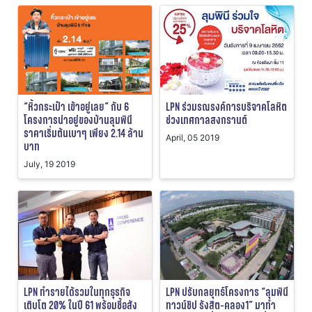
“หิ้วกระเป๋า เข้าอยู่เลย” กับ 6
LPN ร่วมรณรงค์การบริจาคโลหิต
โครงการน่าอยู่ของบ้านลุมพินี
ช่วงเทศกาลสงกรานต์
ราคาเริ่มต้นเบาๆ เพียง 2.14 ล้าน
April, 05 2019
บาท
July, 19 2019
LPN ทำรายได้รวมในทุกธุรกิจ
LPN ปรับกลยุทธ์โครงการ “ลุมพินี
เติบโต 20% ในปี 61 พร้อมชี้อสัง
ทาวน์ชิป รังสิต-คลอง1” มาทำ