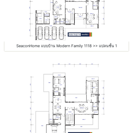
SeaconHome แบบบ้าน Modern Family 1118 >> แปลนชั้น 1