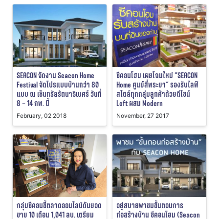
SEACON จัดงาน Seacon Home
ซีคอนโฮม เผยโฉมใหม่ “SEACON
Festival จัดโปรแบบบ้านกว่า 80
Home ศูนย์สี่พระยา” รองรับไลฟ์
แบบ ณ เซ็นทรัลรัตนาธิเบศร์ วันที่
สไตล์ทุกกลุ่มลูกค้าด้วยดีไซน์
8 – 14 กพ. นี้
Loft ผสม Modern
February, 02 2018
November, 27 2017
กลุ่มซีคอนชี้ตลาดออนไลน์ดันยอด
อยู่สบายพาชมขั้นตอนการ
ขาย 10 เดือน 1,041 ลบ. เตรียม
ก่อสร้างบ้าน ซีคอนโฮม (Seacon