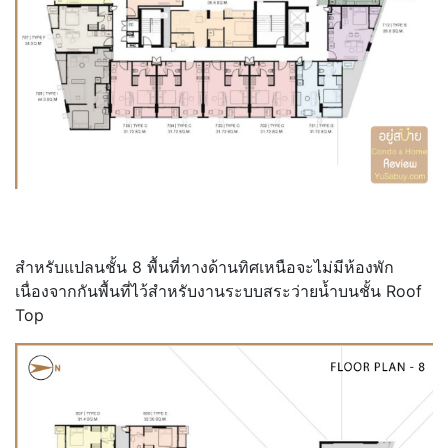
สำหรับแปลนชั้น 8 พื้นที่ทางด้านทิศเหนือจะไม่มีห้องพัก
เนื่องจากกันพื้นที่ไว้สำหรับงานระบบสระว่ายน้ำบนชั้น Roof
Top