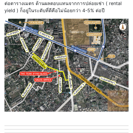
ต่อตารางเมตร ด้านผลตอบแทนจากการปล่อยเช่า ( rental
yield ) ก็อยู่ในระดับที่ดีคือไม่น้อยกว่า 4-5% ต่อปี