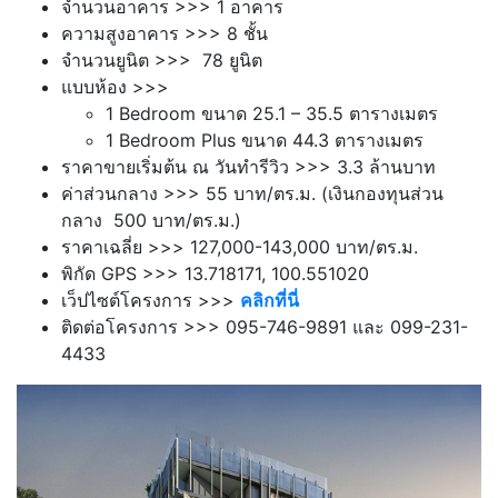
จำนวนอาคาร >>> 1 อาคาร
ความสูงอาคาร >>> 8 ชั้น
จำนวนยูนิต >>> 78 ยูนิต
แบบห้อง >>>
1 Bedroom ขนาด 25.1 – 35.5 ตารางเมตร
1 Bedroom Plus ขนาด 44.3 ตารางเมตร
ราคาขายเริ่มต้น ณ วันทำรีวิว >>> 3.3 ล้านบาท
ค่าส่วนกลาง >>> 55 บาท/ตร.ม. (เงินกองทุนส่วน
กลาง 500 บาท/ตร.ม.)
ราคาเฉลี่ย >>>
127,000-143,000 บาท/ตร.ม.
พิกัด GPS >>> 13.718171, 100.551020
เว็ปไซต์โครงการ >>>
คลิกที่นี่
ติดต่อโครงการ >>> 095-746-9891 และ 099-231-
4433