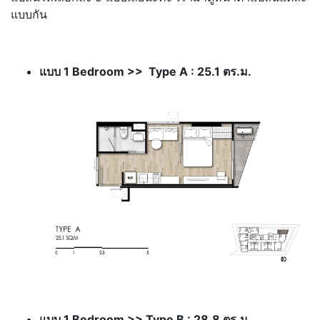
แบบกัน
แบบ 1 Bedroom >> Type A : 25.1 ตร.ม.
แบบ 1 Bedroom >> Type B : 28.8 ตร.ม.