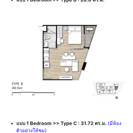
แบบ 1 Bedroom >> Type C : 31.72 ตร.ม.
(มีห้อง
ตัวอย่างให้ชม)