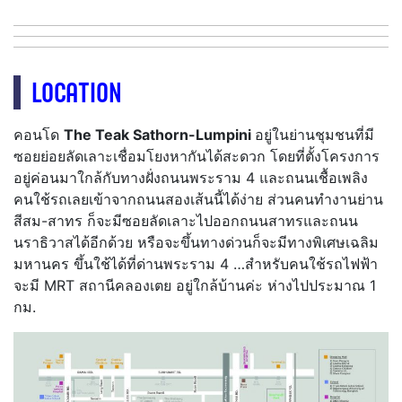
LOCATION
คอนโด
The Teak Sathorn-Lumpini
อยู่ในย่านชุมชนที่มี
ซอยย่อยลัดเลาะเชื่อมโยงหากันได้สะดวก โดยที่ตั้งโครงการ
อยู่ค่อนมาใกล้กับทางฝั่งถนนพระราม 4 และถนนเชื้อเพลิง
คนใช้รถเลยเข้าจากถนนสองเส้นนี้ได้ง่าย ส่วนคนทำงานย่าน
สีสม-สาทร ก็จะมีซอยลัดเลาะไปออกถนนสาทรและถนน
นราธิวาสได้อีกด้วย หรือจะขึ้นทางด่วนก็จะมีทางพิเศษเฉลิม
มหานคร ขึ้นใช้ได้ที่ด่านพระราม 4 …สำหรับคนใช้รถไฟฟ้า
จะมี MRT สถานีคลองเตย อยู่ใกล้บ้านค่ะ ห่างไปประมาณ 1
กม.