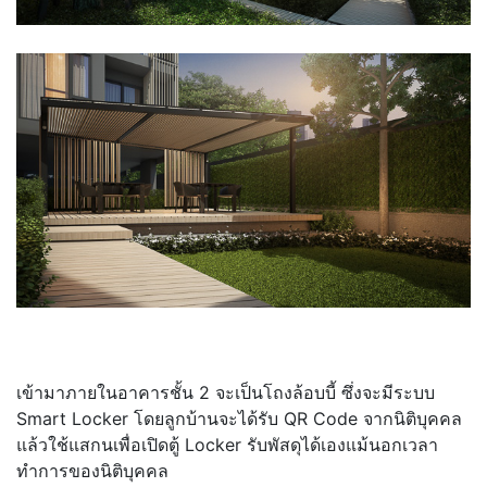
เข้ามาภายในอาคารชั้น 2 จะเป็นโถงล้อบบี้ ซึ่งจะมีระบบ
Smart Locker โดยลูกบ้านจะได้รับ QR Code จากนิติบุคคล
แล้วใช้แสกนเพื่อเปิดตู้ Locker รับพัสดุได้เองแม้นอกเวลา
ทำการของนิติบุคคล