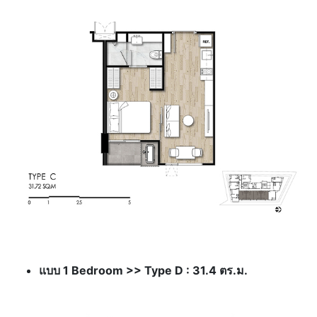
แบบ 1 Bedroom >> Type D : 31.4 ตร.ม.