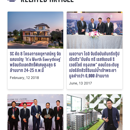
SC คัด 8 โครงการคฤหาสน์หรู จัด
เนอวานา ไดอิ จับมือบันยันทรีกรุ๊ป
แคมเปญ ‘It’s Worth Everything’
เปิดตัว“บันยัน ทรี เรสซิเดนซ์ ริ
พร้อมรับเอกสิทธิ์พิเศษสูงสุด 6
เวอร์ไซด์ กรุงเทพ” คอนโดระดับซู
ล้านบาท 24-25 ก.พ.นี้
เปอร์ลักชัวรีริมแม่น้ำเจ้าพระยา
มูลค่ากว่า 6,000 ล้านบาท
February, 12 2018
June, 13 2017