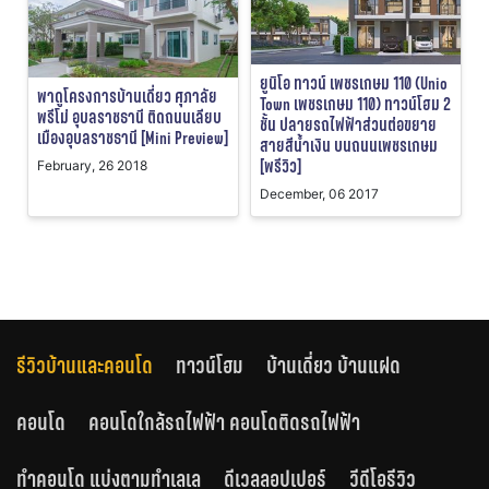
ยูนิโอ ทาวน์ เพชรเกษม 110 (Unio
พาดูโครงการบ้านเดี่ยว ศุภาลัย
Town เพชรเกษม 110) ทาวน์โฮม 2
พรีโม่ อุบลราชธานี ติดถนนเลียบ
ชั้น ปลายรถไฟฟ้าส่วนต่อขยาย
เมืองอุบลราชธานี [Mini Preview]
สายสีน้ำเงิน บนถนนเพชรเกษม
[พรีวิว]
February, 26 2018
December, 06 2017
รีวิวบ้านและคอนโด
ทาวน์โฮม
บ้านเดี่ยว บ้านแฝด
คอนโด
คอนโดใกล้รถไฟฟ้า คอนโดติดรถไฟฟ้า
ทำคอนโด แบ่งตามทำเลเล
ดีเวลลอปเปอร์
วีดีโอรีวิว