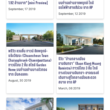
1.92 ล้านบาท* [mini Preview]
บนทำเลย่านราชพฤกษ์ ใกล้
รถไฟฟ้าสายสีม่วง จาก AP
September, 17 2019
September, 12 2019
พรีวิว ชวนชื่น ทาวน์ ชัยพฤกษ์-
แจ้งวัฒนะ (Chuancheun Town
รีวิว “บ้านกลางเมือง
Chaiyaphruek-Chaengwattana)
รามอินทรา” (Baan Klang Muang
ทาวน์โฮม 2 ชั้น สไตล์ Garden
Ramintra) ทาวน์โฮม 3 ชั้น ใกล้
Home บนทำเลย่านบางบัวทอง
ทางด่วนรามอินทรา-อาจณรงค์
จาก มั่นคงเคหะ
เดินทางสู่ใจกลางเมืองสะดวก
August, 30 2019
สบาย จาก AP
March, 06 2019