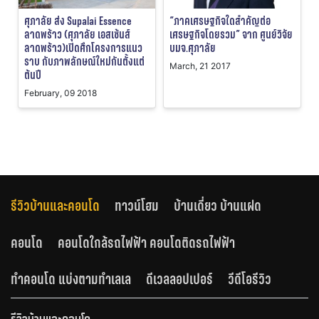
ศุภาลัย ส่ง Supalai Essence
“ภาคเศรษฐกิจใดสำคัญต่อ
ลาดพร้าว (ศุภาลัย เอสเซ้นส์
เศรษฐกิจโดยรวม” จาก ศูนย์วิจัย
ลาดพร้าว)เปิดศึกโครงการแนว
บมจ.ศุภาลัย
ราบ กับภาพลักษณ์ใหม่กันตั้งแต่
March, 21 2017
ต้นปี
February, 09 2018
รีวิวบ้านและคอนโด
ทาวน์โฮม
บ้านเดี่ยว บ้านแฝด
คอนโด
คอนโดใกล้รถไฟฟ้า คอนโดติดรถไฟฟ้า
ทำคอนโด แบ่งตามทำเลเล
ดีเวลลอปเปอร์
วีดีโอรีวิว