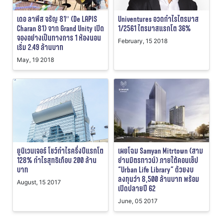
เดอ ลาพีส จรัญ 81″ (De LAPIS
Univentures อวดกำไรไตรมาส
Charan 81) จาก Grand Unity เปิด
1/2561 ไตรมาสแรกโต 36%
จองอย่างเป็นทางการ 1 ห้องนอน
February, 15 2018
เริ่ม 2.49 ล้านบาท
May, 19 2018
ยูนิเวนเจอร์ โชว์กำไรครึ่งปีแรกโต
เผยโฉม Samyan Mitrtown (สาม
128% กำไรสุทธิเกือบ 200 ล้าน
ย่านมิตรทาวน์) ภายใต้คอนเซ็ป
บาท
“Urban Life Library” ด้วยงบ
ลงทุนว่า 8,500 ล้านบาท พร้อม
August, 15 2017
เปิดปลายปี 62
June, 05 2017