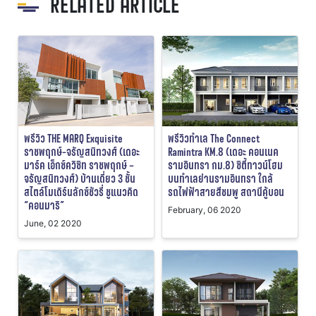
RELATED ARTICLE
พรีวิว THE MARQ Exquisite
พรีวิวทำเล The Connect
ราชพฤกษ์-จรัญสนิทวงศ์ (เดอะ
Ramintra KM.8 (เดอะ คอนเนค
มาร์ค เอ็กซ์ควิซิท ราชพฤกษ์ –
รามอินทรา กม.8) ซิตี้ทาวน์โฮม
จรัญสนิทวงศ์) บ้านเดี่ยว 3 ชั้น
บนทำเลย่านรามอินทรา ใกล้
สไตล์โมเดิร์นลักซ์ชัวรี่ ชูแนวคิด
รถไฟฟ้าสายสีชมพู สถานีคู้บอน
“คอนมาริ”
February, 06 2020
June, 02 2020