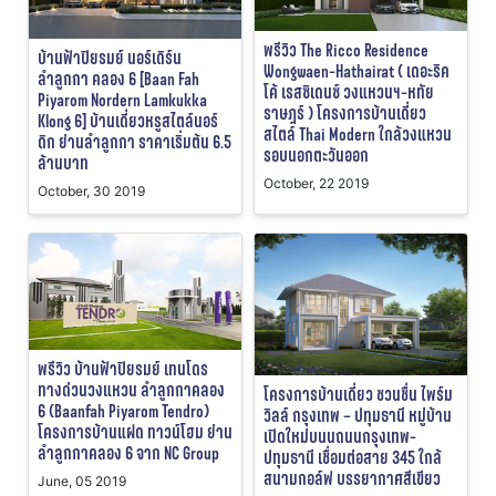
พรีวิว The Ricco Residence
บ้านฟ้าปิยรมย์ นอร์เดิร์น
Wongwaen-Hathairat ( เดอะริค
ลำลูกกา คลอง 6 [Baan Fah
โค้ เรสซิเดนซ์ วงแหวนฯ-หทัย
Piyarom Nordern Lamkukka
ราษฎร์ ) โครงการบ้านเดี่ยว
Klong 6] บ้านเดี่ยวหรูสไตล์นอร์
สไตล์ Thai Modern ใกล้วงแหวน
ดิก ย่านลำลูกกา ราคาเริ่มต้น 6.5
รอบนอกตะวันออก
ล้านบาท
October, 22 2019
October, 30 2019
พรีวิว บ้านฟ้าปิยรมย์ เทนโดร
ทางด่วนวงแหวน ลำลูกกาคลอง
โครงการบ้านเดี่ยว ชวนชื่น ไพร์ม
6 (Baanfah Piyarom Tendro)
วิลล์ กรุงเทพ – ปทุมธานี หมู่บ้าน
โครงการบ้านแฝด ทาวน์โฮม ย่าน
เปิดใหม่บนนถนนกรุงเทพ-
ลำลูกกาคลอง 6 จาก NC Group
ปทุมธานี เชื่อมต่อสาย 345 ใกล้
สนามกอล์ฟ บรรยากาศสีเขียว
June, 05 2019