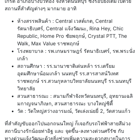
เกร็ด อำเภอบางบัวทอง จังหวัดนนทบุรี ซึ่งรอบยังเต็มไปด้วย
สถานที่สำคัญต่างๆ มากมาย อาทิ
ห้างสรรพสินค้า : Central เวสต์เกต, Central
รัตนาธิเบศร์, Central แจ้งวัฒนะ, Rina Hey, Chic
Republic, Home Pro ชัยพฤกษ์, Crystal PTT, The
Walk, Max Value ราชพฤกษ์
โรงพยาบาล : รพ.เกษมราษฎร์ รัตนาธิเบศร์, รพ.พระนั่ง
เกล้า
สถานศึกษา : รร.นานาชาติเด่นหล้า รร.เตรียม
อุดมศึกษาน้อมเกล้า นนทบุรี รร.สารสาสน์วิเทศ
ราชพฤกษ์ รร.สวนกุหลาบวิทยาลัยนนทบุรี รร.นนทบุรี
วิทยาลัย
สวนสาธารณะ : สนามกีฬาจังหวัดนนทบุรี, อุทยานเฉลิ
มกาญจนาภิเษก, สวนสาธารณะ บางใหญ่ซิตี้
วัด : วัดใหญ่สว่างอารมณ์, วัดเล่งเน่ยยี่ 2, วัดสวนแก้ว
ที่สำคัญขับออกไปนอกถนนใหญ่ ก็เจอกับรถไฟฟ้าสายสีม่วง
สถานีบางรักน้อยท่าอิฐ และ จุดขึ้น-ลงทางด่วนศรีรัช กับ
ทางด่วนแจ้งวัฒนะด้วยยิ่งช่วยเพิ่มความสะดวกสบายในการ