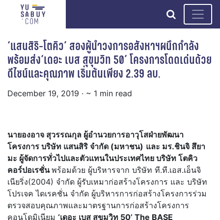
search
‘แสนสิริ-โตคิว’ สองผู้นำวงการอสังหาฯผนึกกำลัง
พร้อมส่ง‘เดอะ เบส สุขุมวิท 50’ โครงการโดดเด่นด้วย
ดีไซน์และคุณภาพ เริ่มต้นเพียง 2.39 ลบ.
December 19, 2019
· ~ 1 min read
นายองอาจ สุวรรณกุล ผู้อำนวยการอาวุโสฝ่ายพัฒนา
โครงการ บริษัท แสนสิริ จำกัด (มหาชน)
และ มร.ชินจิ สึยา
มะ ผู้จัดการทั่วไปและตัวแทนในประเทศไทย บริษัท โตคิว
คอร์ปอเรชั่น
พร้อมด้วย ผู้บริหารจาก บริษัท ที.ที.เอส.เอ็นจิ
เนียริ่ง(2004) จำกัด ผู้รับเหมาก่อสร้างโครงการ และ บริษัท
โปรเจค ไดเรคชั่น จำกัด ผู้บริหารการก่อสร้างโครงการร่วม
ตรวจสอบคุณภาพและมาตรฐานการก่อสร้างโครงการ
คอนโดมิเนียม
‘เดอะ เบส สุขุมวิท
50’ The BASE