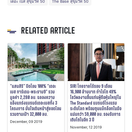
เดอะ เบส สุขุมวิท 50
The Base สุขุมวิท 50
RELATED ARTICLE
“แสนสิริ” ปิดโอน 100% “เดอะ
SIRI โกยรายได้รอบ 9 เดือน
เบส การ์เดน-พระราม9” รวม
16,900 ล้านบาท กำไรโต 49%
มูลค่า 2,280 ลบ. ฉลองความ
โชว์ผลงานขึ้นแท่นผู้ถือหุ้นใหญ่ใน
แข็งแกร่งแบรนด์เดอะเบสทั้ง 3
The Standard แบรนด์โรงแรม
โครงการ มั่นใจเดินหน้าสู่ยอดโอน
ระดับโลก พร้อมตุนแบ็กล็อกในมือ
รวมตามเป้า 32,000 ลบ.
แน่นกว่า 59,000 ลบ. รองรับการ
เติบโตในอีก 3 ปี
December, 09 2019
November, 12 2019