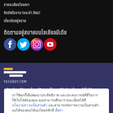
รายละเอียดโฆษณา
ติดต่อทีมงาน (แนะนำ ติชม)
เกี่ยวกับอยู่สบาย
ติดตามอยู่สบายบนโซเชียลมีเดีย
หน้าหลัก
รีวิวคอนโด
รีวิวทาวน์โฮม
รีวิวบ้านเดี่ยว
วีดีโอรีวิว
เราใช้คุกกี้เพื่อพัฒนาประสิทธิภาพ และประสบการณ์ที่ดีในการ
ไอเดียแต่งบ้าน
ข่าวอสังหาริมทรัพย์
โปรโมชั่นบ้านและคอนโด
ใช้เว็บไซต์ของคุณ คุณสามารถศึกษารายละเอียดได้ที่
นโยบายความเป็นส่วนตัว
และสามารถจัดการความเป็นส่วนตัว
โครงการน่าสนใจ
เองได้ของคุณได้เองโดยคลิกที่
ตั้งค่า
bac