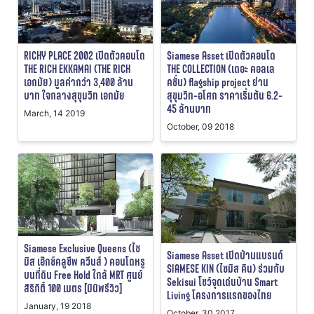
RICHY PLACE 2002 เปิดตัวคอนโด
Siamese Asset เปิดตัวคอนโด
THE RICH EKKAMAI (THE RICH
THE COLLECTION (เดอะ คอลเล
เอกมัย) มูลค่ากว่า 3,400 ล้าน
คชั่น) flagship project ย่าน
บาท ใจกลางสุขุมวิท เอกมัย
สุขุมวิท-อโศก ราคาเริ่มต้น 6.2-
45 ล้านบาท
March, 14 2019
October, 09 2018
Siamese Exclusive Queens (ไซ
Siamese Asset เปิดบ้านแบรนด์
มิส เอ๊กซ์คลูซีพ ควีนส์ ) คอนโดหรู
SIAMESE KIN (ไซมิส คิน) ร่วมกับ
บนที่ดิน Free Hold ใกล้ MRT ศูนย์
Sekisui โชว์จุดเด่นบ้าน Smart
สิริกิติ์ 100 เมตร [มินิพรีวิว]
Living โครงการแรกของไทย
January, 19 2018
October, 30 2017