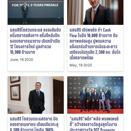
แสนสิริโตสวนกระแส ครองอันดับ
แสนสิริ เปิดพอร์ต กำ Cash
หนึ่งตลาดอสังหาฯ ครึ่งปีหลังปัก
Flow ในมือ 10,000 ล้านบาท ดัน
ธงรบตลาดแนวราบ เดินหน้าเปิด
สภาพคล่องสูง ปูพรมความ
12 โครงการใหม่ มูลค่ารวม
แข็งแกร่งด้านการเงินระยะยาว
16,900 ล้านบาท
เตรียมเงินทุนอีก 2,500 ลบ. ลั่นไก
เมื่อตลาดพร้อม
June, 16 2020
May, 18 2020
แสนสิริ โตสวนกระแสตลาด ปิด
“แสนสิริ”ผนึก”พลัส พรอพเพอร์
ยอดขายเมษายน เดือนเดียวทะลุ
ตี้” คว้าสองรางวัลสูงสุดในงาน
6,300 ล้านบาท โตเกิน 100%
ประกาศรางวัล DOT Property