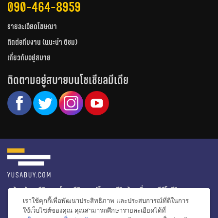
090-464-8959
รายละเอียดโฆษณา
ติดต่อทีมงาน (แนะนำ ติชม)
เกี่ยวกับอยู่สบาย
ติดตามอยู่สบายบนโซเชียลมีเดีย
หน้าหลัก
รีวิวคอนโด
รีวิวทาวน์โฮม
รีวิวบ้านเดี่ยว
วีดีโอรีวิว
เราใช้คุกกี้เพื่อพัฒนาประสิทธิภาพ และประสบการณ์ที่ดีในการ
ไอเดียแต่งบ้าน
ข่าวอสังหาริมทรัพย์
โปรโมชั่นบ้านและคอนโด
ใช้เว็บไซต์ของคุณ คุณสามารถศึกษารายละเอียดได้ที่