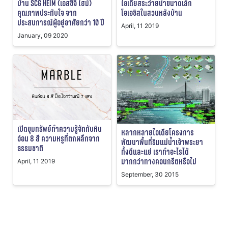
บ้าน SCG HEIM (เอสซีจี ไฮม์)
ไอเดียสระว่ายน้ำขนาดเล็ก
คุณภาพประทับใจ จาก
โอเอซิสในสวนหลังบ้าน
ประสบการณ์ผู้อยู่อาศัยกว่า 10 ปี
April, 11 2019
January, 09 2020
เปิดขุมทรัพย์ทำความรู้จักกับหิน
หลากหลายไอเดียโครงการ
อ่อน 8 สี ความหรูที่ตกผลึกจาก
พัฒนาพื้นที่ริมแม่น้ำเจ้าพระยา
ธรรมชาติ
ทั้งดีและแย่ เราทำอะไรได้
มากกว่าทางคอนกรีตหรือไม่
April, 11 2019
September, 30 2015