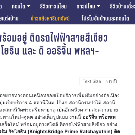
ด
คอนโด
รีวิวทาวน์โฮม
ทาวน์โฮม
รีวิวบ้านเดี่ย
ียแต่งบ้าน
ข่าวอสังหาริมทรัพย์
โปรโมชั่นบ้านและคอนโด
ร้อมอยู่ ติดรถไฟฟ้าสายสีเขียว
ชโยธิน และ ดิ ออริจิ้น พหลฯ-
Incre
Reset
Decrease
ก
ก
font
ก
font
font
size.
size.
size.
อขยายทางตอนเหนือทยอยเปิดบริการเพิ่มเติมอย่างต่อเนื่อง
 กดปุ่มเปิดบริการ 4 สถานีใหม่ ได้แก่ สถานีกรมป่าไม้ สถานี
และสถานีวัดพระศรีมหาธาตุ เป็นอีกหนึ่งความสะดวกสบาย
สะพานใหม่-คูคต อย่างเต็มรูปแบบ งานนี้
ออริจิ้น พร็อพเพ
ร็จใหม่ พร้อมอยู่ต่างสไตล์ ติดรถไฟฟ้าสายสีเขียว อย่าง
พร์ม รัชโยธิน (
KnightsBridge Prime Ratchayothin) ติด