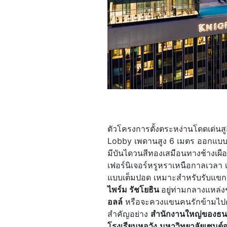
ตัวโครงการตั้งตระหง่านโดดเด่นสูสีก
Lobby เพดานสูง 6 เมตร ออกแบบดว
มีบันไดวนสีทองเสมือนทางช้างเผือก
เฟอร์นิเจอร์หรูหราเหนือกาลเวลา
แบบเต็มปอด เหมาะสำหรับรับแขก น
ไพร์ม รัชโยธิน
อยู่ท่ามกลางแหล่ง
อลล์
หรือจะควงแขนคนรักข้ามไปดู
สำคัญอย่าง
สำนักงานใหญ่ของธน
โรงเรียนหอวัง
มหาวิทยาลัยเซนต์