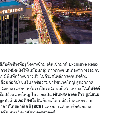
ับตึกช้างที่อยู่ฝั่งตรงข้าม เดินเข้ามาที่ Exclusive Relax
งไฟฝังผนังให้เหมือนกลุ่มดาวต่างๆ บนท้องฟ้า พร้อมกับ
 มีพื้นที่กว้างขวางเต็มไปด้วยสไตล์การตกแต่งด้วย
 เชื่อมต่อกับโซนรีแลกซ์ธรรมชาติขนาดใหญ่ สูดอากาศ
ั่งทำงานชิลๆ หรือจะเป็นจุดนัดพบก็เริ่ด เพราะ
ไนท์บริดจ์
ช้อปปิ้งขนาดใหญ่ ไม่ว่าจะเป็น
เซ็นทรัลลาดพร้าว ยูเนี่ยนม
หนังที่
เมเจอร์ รัชโยธิน
ก็ย่อมได้ ที่นี่ยังใกล้แหล่งงาน
าคารไทยพาณิชย์ (
SCB)
และสถานศึกษาชื่อดังอย่าง
จอห์น มหาวิทยาลัยเกษตรศาสตร์