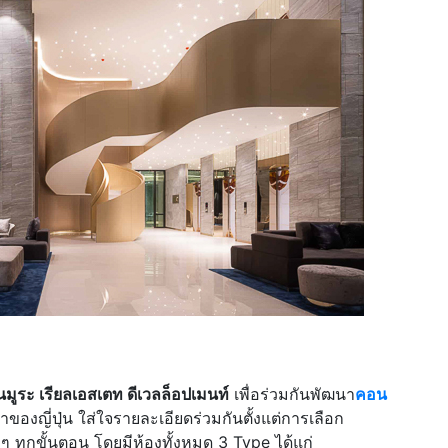
นมูระ เรียลเอสเตท ดีเวลล็อปเมนท์
เพื่อร่วมกันพัฒนา
คอน
องญี่ปุ่น ใส่ใจรายละเอียดร่วมกันตั้งแต่การเลือก
งๆ ทุกขั้นตอน โดยมีห้องทั้งหมด 3 Type ได้แก่