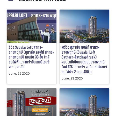
รีวิว Supalai Loft สาทร-
พรีวิว ศุภาลัย ลอฟท์ สาทร-
ราชพฤกษ์ (ศุภาลัย ลอฟท์ สาทร-
ราชพฤกษ์ (Supalai Loft
ราชพฤกษ์) คอนโด 33 ชั้น ใกล้
Sathorn-Ratchaphruek)
รถไฟฟ้าบางหว้าอินเตอร์เชนจ์
คอนโดมิเนียมบนถนนราชพฤกษ์
จากศุภาลัย
ใกล้ BTS บางหว้า จุดอินเตอร์เชนจ์
รถไฟฟ้า 2 สาย 450 ม.
June, 25 2020
June, 23 2020