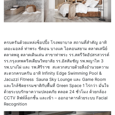
ครบครันด้วยแหล่งช็อปปิ้ง โรงพยาบาล สถานที่สำคัญ อาทิ
เดอะมอลล์ ท่าพระ ซีคอน บางแค ไอคอนสยาม ตลาดเสนีย์
ตลาดพลู ตลาดเดินเล่น สาขาท่าพระ รร.สตรีวัดอัปสรสวรรค์
รร.กรุงเทพคริสเตียนวิทยาลัย รร.อัสสัมชัญ รพ.พญาไท 3
รพ.บางไผ่ และ รพ.ศิริราช สะดวกสบายด้วยสิ่งอำนวยความ
สะดวกครบครัน อาทิ Infinity Edge Swimming Pool &
Jacuzzi Fitness Sauna Sky Lounge และ Game Room
และใกล้ชิดธรรมชาติกับพื้นที่ Green Space 1 ไร่กว่า มั่นใจ
ด้วยระบบรักษาความปลอดภัย ตลอด 24 ชั่วโมง ด้วยกล้อง
CCTV ลิฟท์ล็อกชั้น และเข้า – ออกอาคารด้วยระบบ Facial
Recognition