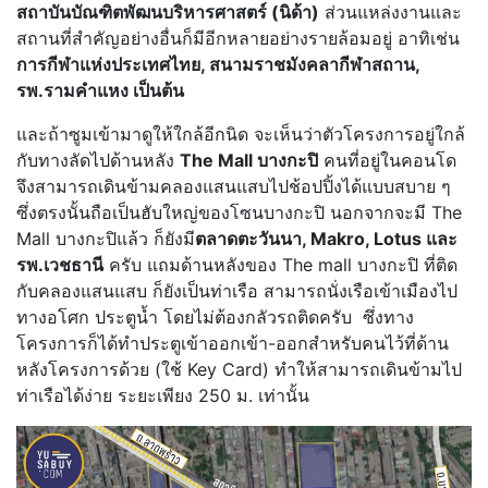
สถาบันบัณฑิตพัฒนบริหารศาสตร์ (นิด้า)
ส่วนแหล่งงานและ
สถานที่สำคัญอย่างอื่นก็มีอีกหลายอย่างรายล้อมอยู่ อาทิเช่น
การกีฬาแห่งประเทศไทย, สนามราชมังคลากีฬาสถาน,
รพ.รามคำแหง เป็นต้น
และถ้าซูมเข้ามาดูให้ใกล้อีกนิด จะเห็นว่าตัวโครงการอยู่ใกล้
กับทางลัดไปด้านหลัง
The Mall บางกะปิ
คนที่อยู่ในคอนโด
จึงสามารถเดินข้ามคลองแสนแสบไปช้อปปิ้งได้แบบสบาย ๆ
ซึ่งตรงนั้นถือเป็นฮับใหญ่ของโซนบางกะปิ นอกจากจะมี The
Mall บางกะปิแล้ว ก็ยังมี
ตลาดตะวันนา, Makro, Lotus และ
รพ.เวชธานี
ครับ แถมด้านหลังของ The mall บางกะปิ ที่ติด
กับคลองแสนแสบ ก็ยังเป็นท่าเรือ สามารถนั่งเรือเข้าเมืองไป
ทางอโศก ประตูน้ำ โดยไม่ต้องกลัวรถติดครับ ซึ่งทาง
โครงการก็ได้ทำประตูเข้าออกเข้า-ออกสำหรับคนไว้ที่ด้าน
หลังโครงการด้วย (ใช้ Key Card) ทำให้สามารถเดินข้ามไป
ท่าเรือได้ง่าย ระยะเพียง 250 ม. เท่านั้น