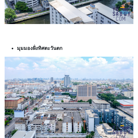
มุมมองฝั่งทิศตะวันตก