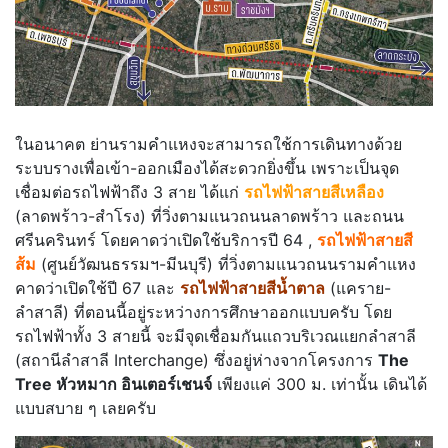
ในอนาคต ย่านรามคำแหงจะสามารถใช้การเดินทางด้วย
ระบบรางเพื่อเข้า-ออกเมืองได้สะดวกยิ่งขึ้น เพราะเป็นจุด
เชื่อมต่อรถไฟฟ้าถึง 3 สาย ได้แก่
รถไฟฟ้าสายสีเหลือง
(ลาดพร้าว-สำโรง) ที่วิ่งตามแนวถนนลาดพร้าว และถนน
ศรีนครินทร์ โดยคาดว่าเปิดใช้บริการปี 64 ,
รถไฟฟ้าสายสี
ส้ม
(ศูนย์วัฒนธรรมฯ-มีนบุรี) ที่วิ่งตามแนวถนนรามคำแหง
คาดว่าเปิดใช้ปี 67 และ
รถไฟฟ้าสายสีน้ำตาล
(แคราย-
ลำสาลี) ที่ตอนนี้อยู่ระหว่างการศึกษาออกแบบครับ โดย
รถไฟฟ้าทั้ง 3 สายนี้ จะมีจุดเชื่อมกันแถวบริเวณแยกลำสาลี
(สถานีลำสาลี Interchange) ซึ่งอยู่ห่างจากโครงการ
The
Tree หัวหมาก อินเตอร์เชนจ์
เพียงแค่ 300 ม. เท่านั้น เดินได้
แบบสบาย ๆ เลยครับ