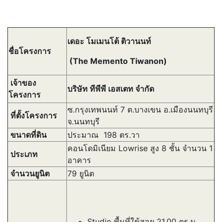
เดอะ โมเมนโต้ ติวานนท์
ชื่อโครงการ
(The Memento Tiwanon)
เจ้าของ
บริษัท ทีพีพี เอสเตท จำกัด
โครงการ
ซ.กรุงเทพนนท์
7
ต.บางเขน อ.เมืองนนทบุรี
ที่ตั้งโครงการ
จ.นนทบุรี
ขนาดที่ดิน
ประมาณ 198 ตร.วา
คอนโดมิเนียม Lowrise สูง 8 ชั้น จำนวน 1
ประเภท
อาคาร
จำนวนยูนิต
79 ยูนิต
Studio พื้นที่ใข้สอย 21.00 ตร.ม.