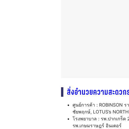
สิ่งอำนวยความสะดวก
ศูนย์การค้า : ROBINSON 
ชัยพฤกษ์, LOTUS’s NORT
โรงพยาบาล : รพ.ปากเกร็ด 2,
รพ.เกษมราษฎร์ อินเตอร์