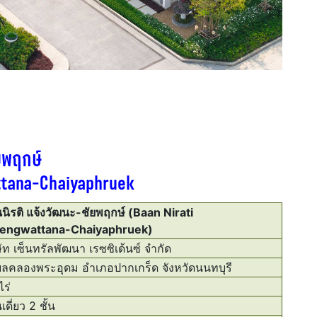
ัยพฤกษ์
ttana-Chaiyaphruek
นนิรติ แจ้งวัฒนะ-ชัยพฤกษ์ (Baan Nirati
engwattana-Chaiyaphruek)
ัท เซ็นทรัลพัฒนา เรซซิเด้นซ์ จํากัด
ลคลองพระอุดม อําเภอปากเกร็ด จังหวัดนนทบุรี
ร่
เดี่ยว 2 ชั้น