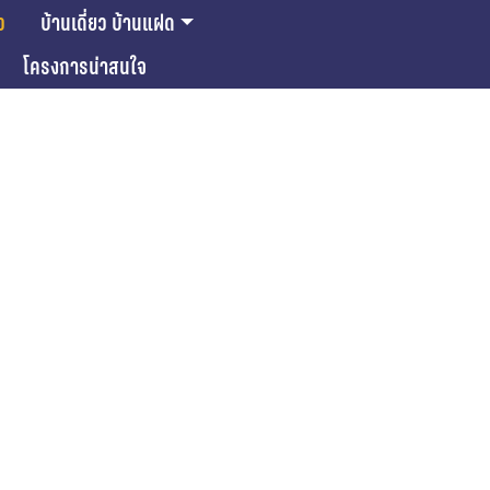
ว
บ้านเดี่ยว บ้านแฝด
โครงการน่าสนใจ
ase