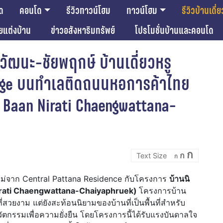
ด
คอนโด
รีวิวทาวน์โฮม
ทาวน์โฮม
รีวิวบ้านเดี่ย
ียแต่งบ้าน
ข่าวอสังหาริมทรัพย์
โปรโมชั่นบ้านและคอนโด
้งวัฒนะ-ชัยพฤกษ์ บ้านเดี่ยวหรู
tage บนทำเลติดถนนหอการค้าไทย
 | Baan Nirati Chaengwattana-
Incre
Reset
Decrease
ก
ก
font
ก
font
font
size.
size.
size.
ใหม่จาก Central Pattana Residence กับโครงการ
บ้านนิ
 Nirati Chaengwattana-Chaiyaphruek)
โครงการบ้าน
ที่สวยงาม แต่ยังสะท้อนนิยามของบ้านที่เป็นพื้นที่สำหรับ
ัตกรรมเพื่อความยั่งยืน โดยโครงการนี้ได้รับแรงบันดาลใจ