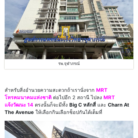
รพ.จุฬาภรณ์
สำหรับสิ่งอำนวยความสะดวกถ้าเรานั่งจาก
MRT
โทรคมนาคมแห่งชาติ
ต่อไปอีก 2 สถานี ไปลง
MRT
แจ้งวัฒนะ 14
ตรงนั้นก็จะมีทั้ง
Big C หลักสี่
และ
Charn At
The Avenue
ให้เลือกกินเลือกช็อปกันได้เต็มที่