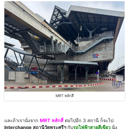
MRT หลักสี่
และถ้าเรานั่งจาก
MRT หลักสี่
ต่อไปอีก 3 สถานี ก็จะไป
Interchange สถานีวัดพระศรีฯ
กับ
รถไฟฟ้าสายสีเขียว
นั่ง