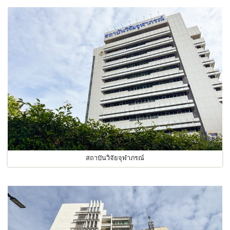
สถาบันวิจัยจุฬาภรณ์