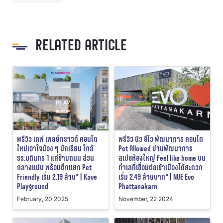
RELATED ARTICLE
พรีวิว เคฟ เพลย์กราวด์ คอนโด
พรีวิว นิว อีโว พัฒนาการ คอนโด
ใหม่เอาใจน้อง ๆ นักเรียน ใกล้
Pet Allowed ย่านพัฒนาการ
รร.บดินทร 1 แค่ข้ามถนน ส่วน
สเปซห้องใหญ่ Feel like home บน
กลางแน่น พร้อมตึกแยก Pet
ทำเลที่เชื่อมต่อเข้าเมืองได้สะดวก
Friendly เริ่ม 2.19 ล้าน* | Kave
เริ่ม 2.49 ล้านบาท* | NUE Evo
Playground
Phattanakarn
February, 20 2025
November, 22 2024