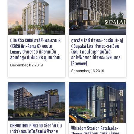
มินิพรีวิว KARA อารีย์-พระราม 6
ศุภาลัย ไลท์ ท่าพระ-วงเวียนใหญ่
(KARA Ari-Rama 6) คอนโด
( Supalai Lite ท่าพระ-วงเวียน
Luxury ย่านอารีย์ มีความเป็น
ใหญ่ ) คอนโดศุภาลัยใกล้
ส่วนตัวสูง มีเพียง 28 ยูนิตเท่านั้น
รถไฟฟ้าสถานีท่าพระ 570 เมตร
[Preview]
December, 02 2019
September, 16 2019
CHEWATHAI PINKLAO (ชีวาทัย ปิ่น
Whizdom Station Ratchada-
เกล้า) คอนโดใกล้รถไฟฟ้าสาย
Thapra (วิสซ์ดอม สเตชั่น รัชดา-