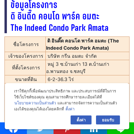
ข้อมูลโครงการ
ดิ อินดี๊ด คอนโด พาร์ค อมตะ
The Indeed Condo Park Amata
ดิ อินดี๊ด คอนโด พาร์ค อมตะ (The
ชื่อโครงการ
Indeed Condo Park Amata)
เจ้าของโครงการ
บริษัท กรีน อมตะ จํากัด
หมู่ 3 ซ.บ้านเก่า 13 ต.บ้านเก่า
ที่ตั้งโครงการ
อ.พานทอง จ.ชลบุรี
ขนาดที่ดิน
6-2-36.3 ไร่
ประเภท
อาคารพักอาศัย 8 ชั้น จำนวน 3 อาคาร
เราใช้คุกกี้เพื่อพัฒนาประสิทธิภาพ และประสบการณ์ที่ดีในการ
จำนวนยูนิต
778 ยูนิต + 1 ร้านค้า
ใช้เว็บไซต์ของคุณ คุณสามารถศึกษารายละเอียดได้ที่
นโยบายความเป็นส่วนตัว
และสามารถจัดการความเป็นส่วนตัว
แบบห้องมีทั้งหมด 6 แบบ ได้แก่
เองได้ของคุณได้เองโดยคลิกที่
ตั้งค่า
bac
1 Bedroom
ขนาด 24.00 ตร.ม.
ตั้งค่า
ยอมรับ
1 Bedroom Loft
ขนาด 24.00
ตร.ม.
แบบบ้าน