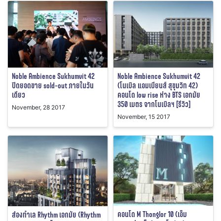
Noble Ambience Sukhumvit 42
Noble Ambience Sukhumvit 42
ปิดยอดขาย sold-out ภายในวัน
(โนเบิล แอมเบียนส์ สุขุมวิท 42)
เดียว
คอนโด low rise ห่าง BTS เอกมัย
350 เมตร จากโนเบิลฯ [รีวิว]
November, 28 2017
November, 15 2017
คอนโด M Thonglor 10 (เอ็ม
ส่องทำเล Rhythm เอกมัย (Rhythm