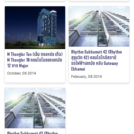
Rhythm Sukhumvit 42 (Rhythm
M Thonglor Ten (เอ็ม ทองหล่อ เท็น)
สุขุมวิท 42) คอนโดใกล้สถานี
M Thonglor 10 คอนโดในซอยเอกมัย
รถไฟฟ้าเอกมัย หลัง Gateway
12 จาก Major
Ekkamai
October, 06 2014
February, 08 2014
Rhythm Sukhumvit 42 (Rhythm