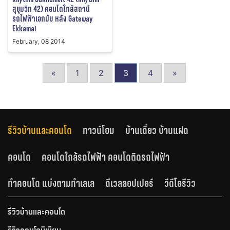
สุขุมวิท 42) คอนโดใกล้สถานี
รถไฟฟ้าเอกมัย หลัง Gateway
Ekkamai
February, 08 2014
«
1
2
3
4
»
รีวิวบ้านและคอนโด
ทาวน์โฮม
บ้านเดี่ยว บ้านแฝด
คอนโด
คอนโดใกล้รถไฟฟ้า คอนโดติดรถไฟฟ้า
ทำคอนโด แบ่งตามทำเลเล
ดีเวลลอปเปอร์
วีดีโอรีวิว
รีวิวบ้านและคอนโด