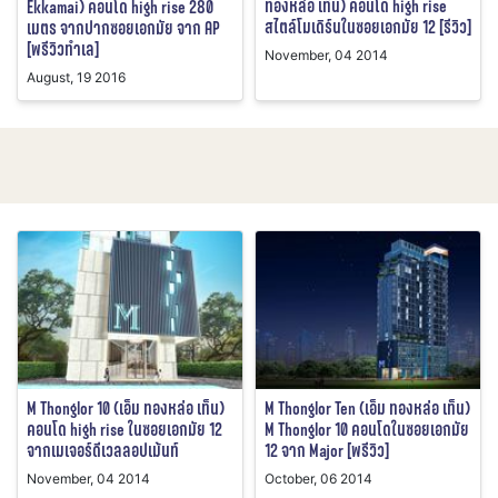
ทองหล่อ เท็น) คอนโด high rise
Ekkamai) คอนโด high rise 280
สไตล์โมเดิร์นในซอยเอกมัย 12 [รีวิว]
เมตร จากปากซอยเอกมัย จาก AP
[พรีวิวทำเล]
November, 04 2014
August, 19 2016
M Thonglor 10 (เอ็ม ทองหล่อ เท็น)
M Thonglor Ten (เอ็ม ทองหล่อ เท็น)
คอนโด high rise ในซอยเอกมัย 12
M Thonglor 10 คอนโดในซอยเอกมัย
จากเมเจอร์ดีเวลลอปเม้นท์
12 จาก Major [พรีวิว]
November, 04 2014
October, 06 2014