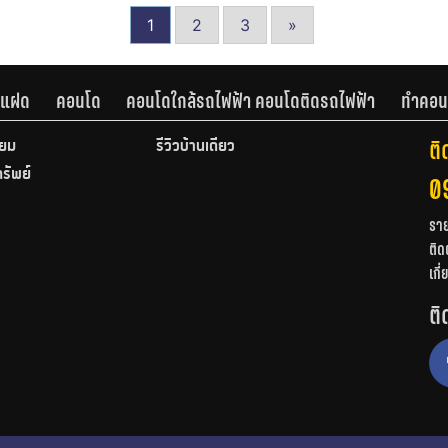
1
2
3
»
านแฝด
คอนโด
คอนโดใกล้รถไฟฟ้า คอนโดติดรถไฟฟ้า
ทำคอน
ติ
ียม
รีวิวบ้านเดี่ยว
ทรัพย์
0
รา
ติด
เกี
ติ