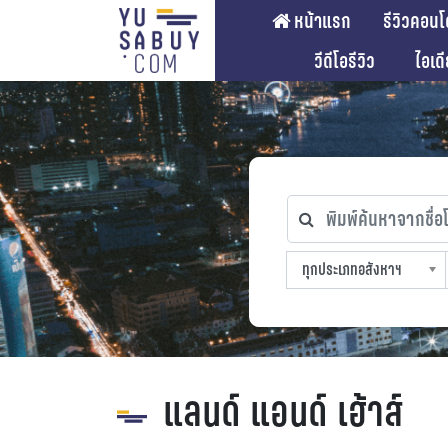
หน้าแรก
รีวิวคอนโ
วีดีโอรีวิว
ไอเด
พิมพ์ค้นหาจากชื่อโคร
ทุกประเภทอสังหาฯ
ทุกทำเลที่ตั้ง
ทุกสถานีรถไฟฟ้า
ทุกช่วงราคา
ทุกประเภทอสังหาฯ
sproperty
แลนด์ แอนด์ เฮ้าส์