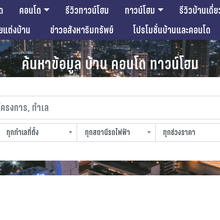
ด
คอนโด
รีวิวทาวน์โฮม
ทาวน์โฮม
รีวิวบ้านเดี่ย
ียแต่งบ้าน
ข่าวอสังหาริมทรัพย์
โปรโมชั่นบ้านและคอนโด
ค้นหาข้อมูล บ้าน คอนโด ทาวน์โฮม
งการ, ทำเล
ทุกทำเลที่ตั้ง
ทุกสถานีรถไฟฟ้า
ทุกช่วงราคา
slocation
strain-station
sprice