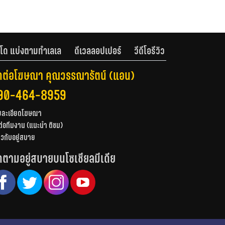
โด แบ่งตามทำเลเล
ดีเวลลอปเปอร์
วีดีโอรีวิว
ดต่อโฆษณา คุณวรรณารัตน์ (แอน)
90-464-8959
ยละเอียดโฆษณา
ต่อทีมงาน (แนะนำ ติชม)
่ยวกับอยู่สบาย
ดตามอยู่สบายบนโซเชียลมีเดีย