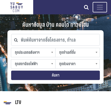
search
ค้นหาข้อมูล บ้าน คอนโด ทาวน์โฮม
พิมพ์ค้นหาจากชื่อโครงการ, ทำเล
ทุกประเภทอสังหาฯ
ทุกทำเลที่ตั้ง
ทุกประเภทอสังหาฯ
ทุกทำเลที่ตั้ง
sproperty
slocation
ทุกสถานีรถไฟฟ้า
ทุกช่วงราคา
ทุกสถานีรถไฟฟ้า
ทุกช่วงราคา
strain-station
sprice
ค้นหา
LTV