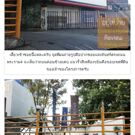
เลี้ยวเข้าซอยนี้แหละครับ จุดที่ผมถ่ายรูปคือปากซอยแสงจันทร์ตรงถนน
พระราม4 จะเห็นว่าถนนค่อนข้างแคบ แนวรั้วสีเหลืองๆนั่นคือขอบเขตที่ดิน
ของเจ้าของโครงการครับ