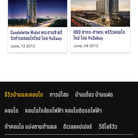
IDEO สาทร-ท่าพระ พรีวิวคอนโด
Condolette Midst พระราม9 พรี
ใหม่ โดย YuSabuy
วิวทำเลคอนโดใหม่ โดย YuSauy
June, 06 2013
June, 13 2013
รีวิวบ้านและคอนโด
ทาวน์โฮม
บ้านเดี่ยว บ้านแฝด
คอนโด
คอนโดใกล้รถไฟฟ้า คอนโดติดรถไฟฟ้า
ทำคอนโด แบ่งตามทำเลเล
ดีเวลลอปเปอร์
วีดีโอรีวิว