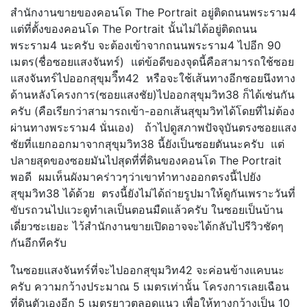
สำนักงานขายของคอนโด The Portrait อยู่ติดถนนพระราม4
แต่ที่ตั้งของคอนโด The Portrait นั้นไม่ได้อยู่ติดถนน
พระราม4 นะครับ จะต้องเข้าจากถนนพระราม4 ไปอีก 90
เมตร(ชื่อซอยแสงจันทร์) แต่ข้อดีของจุดนี้คือสามารถใช้ซอย
แสงจันทร์ไปออกสุขุมวิืท42 หรือจะใช้เส้นทางอีกซอยนึงทาง
ด้านหลังโครงการ(ซอยแสงชัย)ไปออกสุขุมวิท38 ก็ได้เช่นกัน
ครับ (คือเรียกว่าสามารถเข้า-ออกเส้นสุขุมวิทได้โดยที่ไม่ต้อง
ผ่านทางพระราม4 นั่นเอง) ถ้าไปดูสภาพปัจจุบันตรงซอยแสง
ชัยที่แยกออกมาจากสุขุมวิท38 นี้ยังเป็นซอยตันนะครับ แต่
ปลายสุดของซอยมันไปสุดที่ที่ดินของคอนโด The Portrait
พอดี ผมเห็นผังมาคร่าวๆว่าเขาทำทางออกตรงนี้ไปยัง
สุขุมวิท38 ได้ด้วย ตรงนี้ยังไม่ได้ถ่ายรูปมาให้ดูกันเพราะวันที่
ขับรถวนไปแวะดูทำเลเป็นตอนมืดแล้วครับ ในซอยเป็นบ้าน
เดี่ยวซะเยอะ ไว้สำนักงานขายเปิดอาจจะได้กลับไปรีวิวชัดๆ
กันอีกทีครับ
ในซอยแสงจันทร์ที่จะไปออกสุขุมวิท42 จะค่อนข้างแคบนะ
ครับ ความกว้างประมาณ 5 เมตรเท่านั้น โครงการเลยเฉือน
ที่ดินตัวเองอีก 5 เมตรยาวตลอดแนว เพื่อให้ทางกว้างเป็น 10