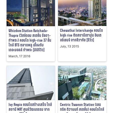
Chewathai Interchange คอนโด
Whizdom Station Ratchada-
high rise ติดสถานีเตาปูน อินเต
Thapra (วิสซ์ดอม สเตชั่น รัชดา-
อร์เชนจ์ จากชีวาทัย [รีวิว]
ท่าพระ) คอนโด high-rise 37 ชั้น
ใกล้ BTS ตลาดพลู เยื้องกับ
July, 13 2015
เดอะมอลล์ ท่าพระ [มินิรีวิว]
March, 17 2016
Ivy Ampio คอนโดสร้างเสร็จ ใกล้
Centric Tiwanon Station (เซน
สถานี MRT ศูนย์วัฒนธรรม จาก
ทริค ติวานนท์ สเตชั่น) คอนโดใกล้