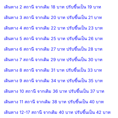
เดินทาง 2 สถานี จากเดิม 18 บาท ปรับขึ้นเป็น 19 บาท
เดินทาง 3 สถานี จากเดิม 20 บาท ปรับขึ้นเป็น 21 บาท
เดินทาง 4 สถานี จากเดิม 22 บาท ปรับขึ้นเป็น 23 บาท
เดินทาง 5 สถานี จากเดิม 25 บาท ปรับขึ้นเป็น 26 บาท
เดินทาง 6 สถานี จากเดิม 27 บาท ปรับขึ้นเป็น 28 บาท
เดินทาง 7 สถานี จากเดิม 29 บาท ปรับขึ้นเป็น 30 บาท
เดินทาง 8 สถานี จากเดิม 31 บาท ปรับขึ้นเป็น 33 บาท
เดินทาง 9 สถานี จากเดิม 34 บาท ปรับขึ้นเป็น 35 บาท
เดินทาง 10 สถานี จากเดิม 36 บาท ปรับขึ้นเป็น 37 บาท
เดินทาง 11 สถานี จากเดิม 38 บาท ปรับขึ้นเป็น 40 บาท
เดินทาง 12-17 สถานี จากเดิม 40 บาท ปรับขึ้นเป็น 42 บาท