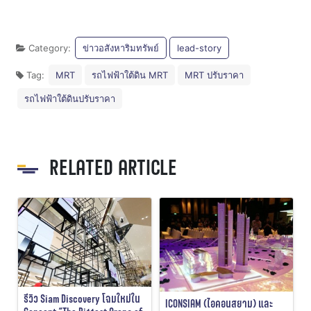
Category:
ข่าวอสังหาริมทรัพย์
lead-story
Tag:
MRT
รถไฟฟ้าใต้ดิน MRT
MRT ปรับราคา
รถไฟฟ้าใต้ดินปรับราคา
RELATED ARTICLE
รีวิว Siam Discovery โฉมใหม่ใน
ICONSIAM (ไอคอนสยาม) และ