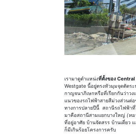
เรามาดูตำแหน่ง
ที่ตั้งของ Centr
Westgate นี้อยู่ตรงหัวมุมจุดตัด
กาญจนาภิเษกหรือที่เรียกกันว่าวง
แนวของรถไฟฟ้าสายสีม่วงส่วนต่อขย
ทางการปลายปีนี้ สถานีรถไฟฟ้าที
มาคือสถานีสามแยกบางใหญ่
(หม
ที่อยู่อาศัย บ้านจัดสรร บ้านเดี่
ก็มีเกินร้อยโครงการครับ