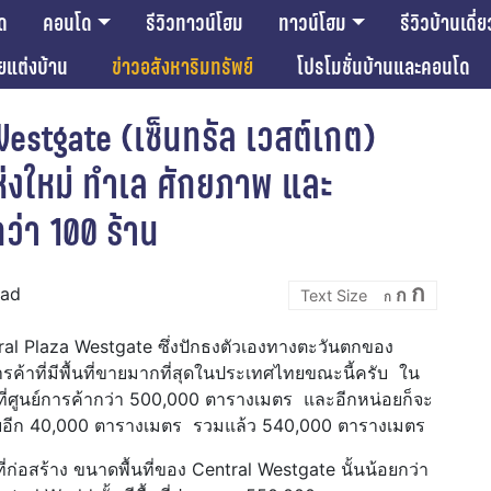
ด
คอนโด
รีวิวทาวน์โฮม
ทาวน์โฮม
รีวิวบ้านเดี่ย
ียแต่งบ้าน
ข่าวอสังหาริมทรัพย์
โปรโมชั่นบ้านและคอนโด
 Westgate (เซ็นทรัล เวสต์เกต)
ห่งใหม่ ทำเล ศักยภาพ และ
่า 100 ร้าน
Incre
Reset
Decrease
ก
ead
ก
font
ก
font
font
size.
size.
size.
tral Plaza Westgate ซึ่งปักธงตัวเองทางตะวันตกของ
ค้าที่มีพื้นที่ขายมากที่สุดในประเทศไทยขณะนี้ครับ ใน
ที่ศูนย์การค้ากว่า 500,000 ตารางเมตร และอีกหน่อยก็จะ
ทบอีก 40,000 ตารางเมตร รวมแล้ว 540,000 ตารางเมตร
ที่ก่อสร้าง ขนาดพื้นที่ของ Central Westgate นั้นน้อยกว่า