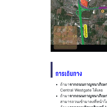
การเดินทาง
ถ้ามา
จากถนนกาญจนาภิเษก ฝ
Central Westgate ได้เลย
ถ้ามา
จากถนนกาญจนาภิเษก 
สามารถวนเข้ามาลงที่หน้าโค