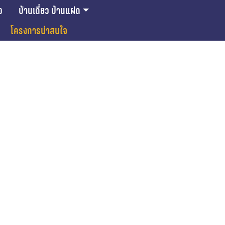
ว
บ้านเดี่ยว บ้านแฝด
โครงการน่าสนใจ
ase