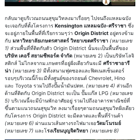
กลับมาดูบริเวณถนนสุขุมวิทลงมาเรื่อยๆ ไปจนถึงแหลมฉบัง
จะเจอกับที่ตั้งโครงการ
Kensington แหลมฉบัง-ศรีราชา
ซึ่ง
จะอยู่ภายในพื้นที่ที่เรียกรวมๆว่า
Origin District
อยู่ตรงข้าม
กับ
มหาวิทยาลัยเกษตรศาสตร์ วิทยาเขตศรีราชา
(หมายเลข
1)
ส่วนพื้นที่ที่ติดกับตัว Origin District นั้นจะเป็นพื้นที่ของ
บริษัท เคอรี่ สยามซีพอร์ต จำกัด
(หมายเลข 2) เป็นบริษัทโลจิ
สติกส์ ไม่ไกลจากม.เกษตรที่อยู่ฝั่งเดียวกันจะมี
ศรีราชาอารี
น่า
(หมายเลข 3)
มีทั้งสนามฟุตซอลและฟิตเนสเซ็นเตอร์
รอบๆบริเวณนี้ก็จะมีทั้งศูนย์ของรถยนต์ Chevrolet, Hino
และ Toyota รวมไปถึงปั๊มน้ำมันปตท.
(หมายเลข 4)
ส่วนอีก
ด้านที่ติดกับ Origin District จะเป็น ปั๊มแก๊ส LPG
(หมายเลข
5)
บริเวณนี้จะมีบ้านพักอาศัยอยู่ รวมไปถึงอาคารพาณิชย์ที่
ขึ้นตามแนวถนนสุขุมวิท
ลงมาเรื่อยๆตามถนนสุขุมวิทฝั่งเดียว
กับโครงการ Origin District จะมีตลาดและพื้นที่ร้านค้า
(หมายเลข 6)
ผ่านแนวเส้นทางรถไฟมาเจอ
วัดมโนรมย์
(หมายเลข 7)
และโ
รงเรียนบุญจิตวิทยา
(หมายเลข 8)