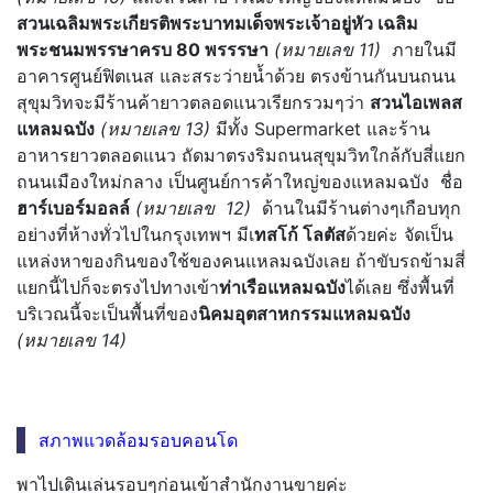
สวนเฉลิมพระเกียรติพระบาทมเด็จพระเจ้าอยู่หัว เฉลิม
พระชนมพรรษาครบ 80 พรรรษา
(หมายเลข 11)
ภายในมี
อาคารศูนย์ฟิตเนส และสระว่ายน้ำด้วย ตรงข้านกันบนถนน
สุขุมวิทจะมีร้านค้ายาวตลอดแนวเรียกรวมๆว่า
สวนไอเพลส
แหลมฉบัง
(หมายเลข 13)
มีทั้ง Supermarket และร้าน
อาหารยาวตลอดแนว
ถัดมาตรงริมถนนสุขุมวิทใกล้กับสี่แยก
ถนนเมืองใหม่กลาง เป็นศูนย์การค้าใหญ่ของแหลมฉบัง ชื่อ
ฮาร์เบอร์มอลล์
(หมายเลข 12)
ด้านในมีร้านต่างๆเกือบทุก
อย่างที่ห้างทั่วไปในกรุงเทพฯ มีเ
ทสโก้ โลตัส
ด้วยค่ะ จัดเป็น
แหล่งหาของกินของใช้ของคนแหลมฉบังเลย ถ้าขับรถข้ามสี่
แยกนี้ไปก็จะตรงไปทางเข้า
ท่าเรือแหลมฉบัง
ได้เลย ซึ่งพื้นที่
บริเวณนี้จะเป็นพื้นที่ของ
นิคมอุตสาหกรรมแหลมฉบัง
(หมายเลข 14)
สภาพแวดล้อมรอบคอนโด
พาไปเดินเล่นรอบๆก่อนเข้าสำนักงานขายค่ะ