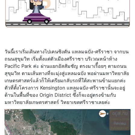
วันนี้เราเริ่มเดินทางไปเคนซิงตัน แหลมฉบัง-ศรีราชา จากบน
ถนนสุขุมวิท เริ่มตั้งแต่ตัวเมืองศรีราชา บริเวณหน้าห้าง
Pacific Park ค่ะ ผ่านแยกอัสสัมชัญ ตรงมาเริื่อยๆ ตามถนน
สุขุมวิท ตามเส้นทางที่จะมุ่งสู่แหลมฉบัง พอผ่านมหาวิทยาลัย
เกษตรศาสตร์แล้วก็ให้เตรียมกลับรถที่ใต้สะพานข้ามแยกค่ะ
ตัวที่ตั้งโครงการ Kensington แหลมฉบัง-ศรีราชานั้นจะอยู่
ด้านในพื้นที่ของ Origin District ซึ่ีงก็จะอยู่ตรงข้ามกับ
มหาวิทยาลัยเกษตรศาสตร์ วิทยาเขตศรีราชาเลยค่ะ