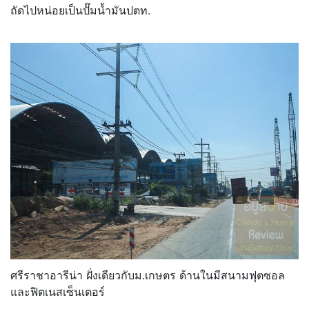
ถัดไปหน่อยเป็นปั๊มน้ำมันปตท.
ศรีราชาอารีน่า ฝั่งเดียวกับม.เกษตร ด้านในมีสนามฟุตซอล
และฟิตเนสเซ็นเตอร์