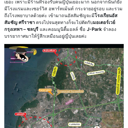
เยอะ เพราะมีร้านที่รองรับคนญี่ปุ่นเยอะมาก นอกจากนั้นก็ยัง
มีโรงแรมและเซอร์วิส อพาร์ทเม้นท์ กระจายอยู่รอบ และรวม
ถึงโรงพยาบาลด้วยค่ะ เข้ามาถนอัสสัมชัญจะมี
โรงเรียนอัส
สัมชัญ ศรีราชา
ตรงไปจนสุดทางก็จะไปตัดกับ
มอเตอร์เวย์
กรุงเทพฯ – ชลบุรี
และคอมมูนิตี้มอลล์ ชื่อ
J-Park
จำลอง
บรรยากาศมาให้รู้สึกเหมือนอยู่ญี่ปุ่นเลยค่ะ