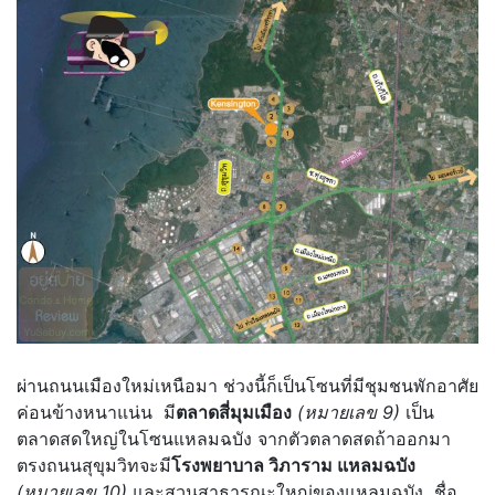
ผ่านถนนเมืองใหม่เหนือมา ช่วงนี้ก็เป็นโซนที่มีชุมชนพักอาศัย
ค่อนข้างหนาแน่น มี
ตลาดสี่มุมเมือง
(หมายเลข 9)
เป็น
ตลาดสดใหญ่ในโซนแหลมฉบัง จากตัวตลาดสดถ้าออกมา
ตรงถนนสุขุมวิทจะมี
โรงพยาบาล วิภาราม แหลมฉบัง
(หมายเลข 10)
และสวนสาธารณะใหญ่ของแหลมฉบัง ชื่อ