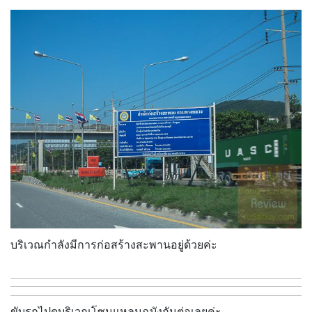
บริเวณกำลังมีการก่อสร้างสะพานอยู่ด้วยค่ะ
ขับรถไปดูบริเวณโซนแหลมฉบังกันต่อเลยค่ะ