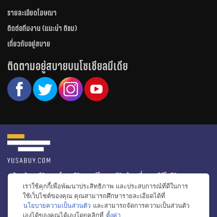
รายละเอียดโฆษณา
ติดต่อทีมงาน (แนะนำ ติชม)
เกี่ยวกับอยู่สบาย
ติดตามอยู่สบายบนโซเชียลมีเดีย
หน้าหลัก
รีวิวคอนโด
รีวิวทาวน์โฮม
รีวิวบ้านเดี่ยว
วีดีโอรีวิว
เราใช้คุกกี้เพื่อพัฒนาประสิทธิภาพ และประสบการณ์ที่ดีในการ
ไอเดียแต่งบ้าน
ข่าวอสังหาริมทรัพย์
โปรโมชั่นบ้านและคอนโด
ใช้เว็บไซต์ของคุณ คุณสามารถศึกษารายละเอียดได้ที่
นโยบายความเป็นส่วนตัว
และสามารถจัดการความเป็นส่วนตัว
โครงการน่าสนใจ
เองได้ของคุณได้เองโดยคลิกที่
ตั้งค่า
bac