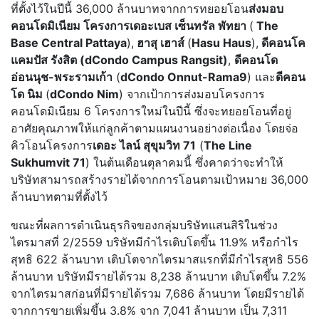
ที่ตั้งไว้ในปีนี้ 36,000 ล้านบาทจากการทยอยโอน
ส่งมอบ
คอนโดมิเนียม โครงการเดอะเบส เซ็นทรัล พัทยา
(
The
Base Central Pattaya
),
ฮาสุ เฮาส์
(
Hasu Haus
),
ดีคอนโค
แคมปัส รังสิต (dCondo Campus Rangsit)
,
ดีคอนโด
อ่อนนุช-พระรามเก้า
(
dCondo Onnut-Rama9
) และ
ดีคอน
โด นิม
(
dCondo Nim
) จากเป้าการส่งมอบโครงการ
คอนโดมิเนียม 6 โครงการใหม่ในปีนี้ ซึ่งจะทยอยโอนที่อยู่
อาศัยคุณภาพให้แก่ลูกค้าตามแผนงานอย่างต่อเนื่อง โดยจ่อ
คิวโอนโครงการ
เดอะ ไลน์ สุขุมวิท 71
(
The Line
Sukhumvit 71
) ในต้นเดือนตุลาคมนี้ ซึ่งคาดว่าจะทำให้
บริษัทสามารถสร้างรายได้จากการโอนตามเป้าหมาย 36,000
ล้านบาทตามที่ตั้งไว้
ขณะที่ผลการดำเนินธุรกิจของกลุ่มบริษัทแสนสิริในช่วง
ไตรมาสที่ 2/2559 บริษัทมีกำไรเติบโตขึ้น 11.9% หรือกำไร
สุทธิ 622 ล้านบาท เติบโตจากไตรมาสแรกที่มีกำไรสุทธิ 556
ล้านบาท บริษัทมีรายได้รวม 8,238 ล้านบาท เติบโตขึ้น 7.2%
จากไตรมาสก่อนที่มีรายได้รวม 7,686 ล้านบาท โดยมีรายได้
จากการขายเพิ่มขึ้น 3.8% จาก 7,041 ล้านบาท เป็น 7,311