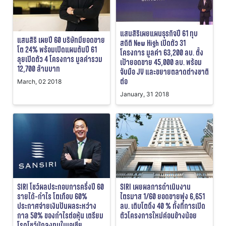
แสนสิริเผยแผนธุรกิจปี 61 ทุบ
แสนสิริ เผยปี 60 บริษัทมียอดขาย
สถิติ New High เปิดตัว 31
โต 24% พร้อมเปิดแผนต้นปี 61
โครงการ มูลค่า 63,200 ลบ. ตั้ง
ลุยเปิดตัว 4 โครงการ มูลค่ารวม
เป้ายอดขาย 45,000 ลบ. พร้อม
12,700 ล้านบาท
จับมือ JV และขยายตลาดต่างชาติ
ต่อ
March, 02 2018
January, 31 2018
SIRI โชว์ผลประกอบการครึ่งปี 60
SIRI เผยผลการดำเนินงาน
รายได้-กำไร โตเกือบ 60%
ไตรมาส 1/60 ยอดขายพุ่ง 6,651
ประกาศจ่ายเงินปันผลระหว่าง
ลบ. เติบโตถึง 40 % ทั้งที่การเปิด
กาล 50% ของกำไรต่อหุ้น เตรียม
ตัวโครงการใหม่ค่อนข้างน้อย
โรดโชว์นักลงทุนในเอเชีย