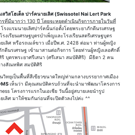
สวิสโฮเต็ล ปาร์คนายเลิศ (Swissotel Nai Lert Park
รที่มีมากว่า 130 ปี โดยจะหยุดดำเนินกิจการภายในวันที่
 โรงแรมนายเลิศปาร์คนั้นก่อตั้งโดยพระยาภักดีนรเศรษฐ
่อตั้งโรงเรียนเศรษฐบุตรบำเพ็ญและโรงเรียนสตรีเศรษฐบุตร
ยเลิศ หรือรถเมล์ขาว เมื่อปีพ.ศ. 2428 ต่อมา ท่านผู้หญิง
าภักดีนรเศรษฐ เข้ามาสานต่อกิจการ โดยท่านผู้หญิงเลอศักดิ์
ศิริ บุตรพระยาศรีเสนา (ศรีเสนา สมบัติศิริ) มีธิดา 2 คน
งสัณหพิศ สมบัติศิริ
วิทยุเป็นพื้นที่สีเขียวขนาดใหญ่ท่ามกลางบรรยากาศเมือง
DMS
เห็นว่า มีคุณสมบัติครบถ้วนที่จะนำมาพัฒนาโครงการ
ss โครงการแรกในเอเชีย วันนี้อยู่สบายเลยนำรูป
ิศ มาให้ชมกันก่อนที่จะปิดตัวลงไปค่ะ ^^