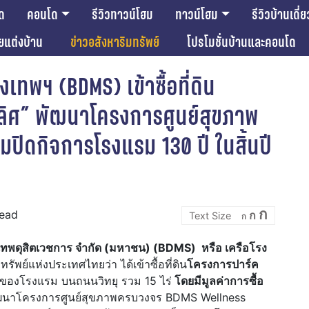
ด
คอนโด
รีวิวทาวน์โฮม
ทาวน์โฮม
รีวิวบ้านเดี่ย
ียแต่งบ้าน
ข่าวอสังหาริมทรัพย์
โปรโมชั่นบ้านและคอนโด
เทพฯ (BDMS) เข้าซื้อที่ดิน
ลิศ” พัฒนาโครงการศูนย์สุขภาพ
ปิดกิจการโรงแรม 130 ปี ในสิ้นปี
Incre
Reset
Decrease
ก
read
ก
font
ก
font
font
size.
size.
size.
ุงเทพดุสิตเวชการ จำกัด (มหาชน) (BDMS) หรือ เครือโรง
รัพย์แห่งประเทศไทยว่า ได้เข้าซื้อที่ดิน
โครงการปาร์ค
มดของโรงแรม บนถนนวิทยุ รวม 15 ไร่
โดยมีมูลค่าการซื้อ
ัฒนาโครงการศูนย์สุขภาพครบวงจร BDMS Wellness