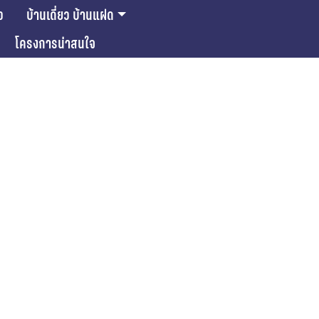
ว
บ้านเดี่ยว บ้านแฝด
โครงการน่าสนใจ
ase