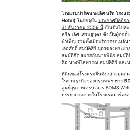
โรงแรมปาร์คนายเลิศ หรือ โรงแรม
Hotel)
ในปัจจุบัน
ประกาศปิดกิจกา
31 ธันวาคม 2559 นี้
เป็นต้นไปค่ะ
หรือ เลิศ เศรษฐบุตร ซึ่งเป็นผู้ก
บำเพ็ญ รวมทั้งเปิดบริการรถเมล์นา
เลอศักดิ์ สมบัติศิริ บุตรของพระย
สมบัติศิริ สมรสกับนายพินิจ สมบัติ
คือ นางพิไลพรรณ สมบัติศิริ และนา
ที่ดินของโรงแรมผืนดังกล่าวบนถนน
ในย่านธุรกิจของกรุงเทพฯ ทาง
B
ศูนย์สุขภาพครบวงจร BDMS Wellne
บรรยากาศภายในโรงแรมปาร์คนายเล