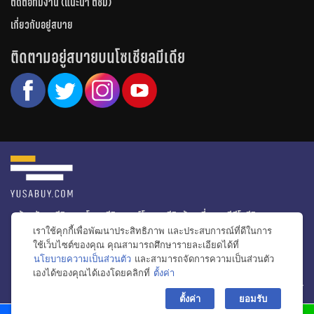
ติดต่อทีมงาน (แนะนำ ติชม)
เกี่ยวกับอยู่สบาย
ติดตามอยู่สบายบนโซเชียลมีเดีย
หน้าหลัก
รีวิวคอนโด
รีวิวทาวน์โฮม
รีวิวบ้านเดี่ยว
วีดีโอรีวิว
เราใช้คุกกี้เพื่อพัฒนาประสิทธิภาพ และประสบการณ์ที่ดีในการ
ไอเดียแต่งบ้าน
ข่าวอสังหาริมทรัพย์
โปรโมชั่นบ้านและคอนโด
ใช้เว็บไซต์ของคุณ คุณสามารถศึกษารายละเอียดได้ที่
นโยบายความเป็นส่วนตัว
และสามารถจัดการความเป็นส่วนตัว
โครงการน่าสนใจ
เองได้ของคุณได้เองโดยคลิกที่
ตั้งค่า
bac
© สงวนลิขสิทธิ์ 2556-2564
ตั้งค่า
ยอมรับ