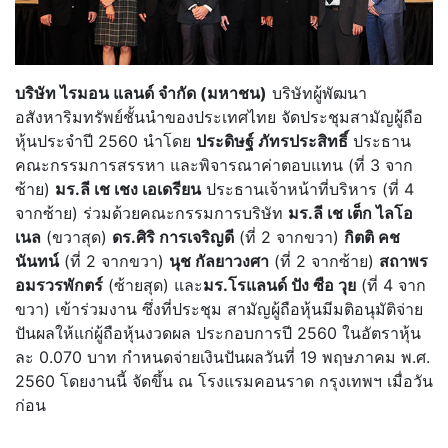
บริษัท ไรมอน แลนด์ จำกัด (มหาชน)
บริษัทผู้พัฒนา
อสังหาริมทรัพย์ชั้นนำของประเทศไทย จัดประชุมสามัญผู้ถือ
หุ้นประจำปี 2560 นำโดย
ประดิษฐ์ ภัทรประสิทธิ์
ประธาน
คณะกรรมการสรรหา และพิจารณาค่าตอบแทน (ที่ 3 จาก
ซ้าย)
มร.ลี เช เชง เอเดรียน
ประธานเจ้าหน้าที่บริหาร (ที่ 4
จากซ้าย) ร่วมด้วยคณะกรรมการบริษัท
มร.ลี เช เต็ก ไลโอ
เนล
(ขวาสุด)
ดร.ศิริ การเจริญดี
(ที่ 2 จากขวา)
กิตติ คช
นันทน์
(ที่ 2 จากขวา)
นุช กัลยาวงศา
(ที่ 2 จากซ้าย)
สถาพร
อมรวรพักตร์
(ซ้ายสุด) และ
มร.โรแลนด์ ปัง ซือ วุย
(ที่ 4 จาก
ขวา) เข้าร่วมงาน ซึ่งที่ประชุม สามัญผู้ถือหุ้นมีมติอนุมัติจ่าย
ปันผลให้แก่ผู้ถือหุ้นงวดผล ประกอบการปี 2560 ในอัตราหุ้น
ละ 0.070 บาท กำหนดจ่ายเงินปันผลวันที่ 19 พฤษภาคม พ.ศ.
2560 โดยงานนี้ จัดขึ้น ณ โรงแรมคอนราด กรุงเทพฯ เมื่อวัน
ก่อน