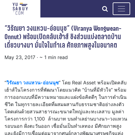
search
“วิรัณยา วงแหวน-อ่อนนุช” (Viranya Wongwean-
Onnut) พร้อมเปิดคลับเฮ้าส์ ชิงส่วนแบ่งตลาดบ้าน
เดี่ยวบางนา มั่นใจในทำเล ศักยภาพสูงในอนาคต
May 23, 2017
· ~ 1 min read
“
วิรัณยา วงแหวน-อ่อนนุช
” โดย Real Asset พร้อมเปิดคลับ
เฮ้าส์ในโครงการที่พัฒนาโดยแนวคิด “บ้านที่มีหัวใจ” พร้อม
การออกแบบที่มีความหมายและแฝงข้อคิดดีๆ ในการดำเนิน
ชีวิต ในทุกรายละเอียดที่ผสมผสานกับธรรมชาติอย่างลงตัว
โดดเด่นด้วยสวนสาธารณะขนาดใหญ่และทะเลสาบ มูลค่า
โครงการกว่า 1,100 ล้านบาท บนทำเลย่านบางนา–วงแหวน
รอบนอก ฝั่งตะวันออก เชื่อมั่นเป็นทำเลทอง มีศักยภาพสูง
และยังมีการเชื่อมต่อมาจากศูนย์กลางพัฒนาเศรษฐกิจแห่ง