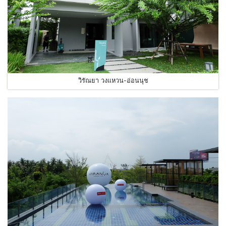
วิรัณยา วงแหวน-อ่อนนุช