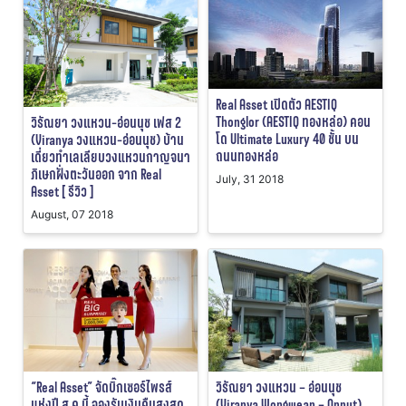
Real Asset เปิดตัว AESTIQ
Thonglor (AESTIQ ทองหล่อ) คอน
วิรัณยา วงแหวน-อ่อนนุช เฟส 2
โด Ultimate Luxury 40 ชั้น บน
(Viranya วงแหวน-อ่อนนุช) บ้าน
ถนนทองหล่อ
เดี่ยวทำเลเลียบวงแหวนกาญจนา
ภิเษกฝั่งตะวันออก จาก Real
July, 31 2018
Asset [ รีวิว ]
August, 07 2018
“Real Asset” จัดบิ๊กเซอร์ไพรส์
วิรัณยา วงแหวน – อ่อนนุช
แห่งปี ส.ค.นี้ จองรับเงินคืนสูงสุด
(Viranya Wongwean – Onnut)