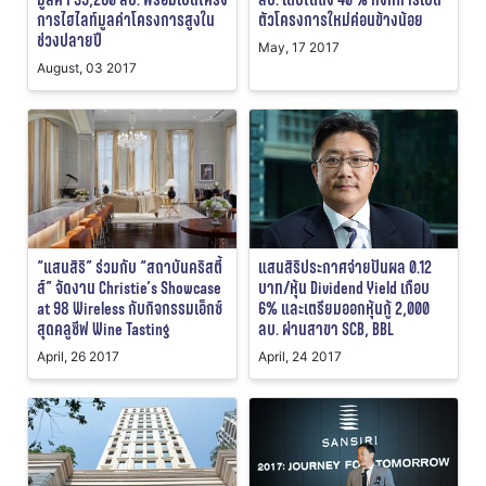
การไฮไลท์มูลค่าโครงการสูงใน
ตัวโครงการใหม่ค่อนข้างน้อย
ช่วงปลายปี
May, 17 2017
August, 03 2017
“แสนสิริ” ร่วมกับ “สถาบันคริสตี้
แสนสิริประกาศจ่ายปันผล 0.12
ส์” จัดงาน Christie’s Showcase
บาท/หุ้น Dividend Yield เกือบ
at 98 Wireless กับกิจกรรมเอ็กซ์
6% และเตรียมออกหุ้นกู้ 2,000
สุดคลูซีฟ Wine Tasting
ลบ. ผ่านสาขา SCB, BBL
April, 26 2017
April, 24 2017