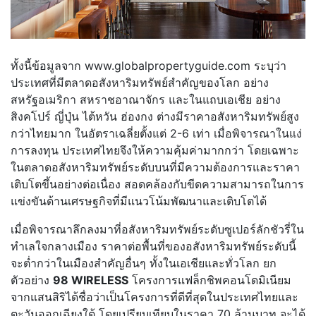
ทั้งนี้ข้อมูลจาก www.globalpropertyguide.com ระบุว่า
ประเทศที่มีตลาดอสังหาริมทรัพย์สำคัญของโลก อย่าง
สหรัฐอเมริกา สหราชอาณาจักร และในแถบเอเชีย อย่าง
สิงคโปร์ ญี่ปุ่น ไต้หวัน ฮ่องกง ต่างมีราคาอสังหาริมทรัพย์สูง
กว่าไทยมาก ในอัตราเฉลี่ยตั้งแต่ 2-6 เท่า เมื่อพิจารณาในแง่
การลงทุน ประเทศไทยจึงให้ความคุ้มค่ามากกว่า โดยเฉพาะ
ในตลาดอสังหาริมทรัพย์ระดับบนที่มีความต้องการและราคา
เติบโตขึ้นอย่างต่อเนื่อง สอดคล้องกับขีดความสามารถในการ
แข่งขันด้านเศรษฐกิจที่มีแนวโน้มพัฒนาและเติบโตได้
เมื่อพิจารณาลึกลงมาที่อสังหาริมทรัพย์ระดับซูเปอร์ลักชัวรี่ใน
ทำเลใจกลางเมือง ราคาต่อพื้นที่ของอสังหาริมทรัพย์ระดับนี้
จะต่ำกว่าในเมืองสำคัญอื่นๆ ทั้งในเอเชียและทั่วโลก ยก
ตัวอย่าง
98 WIRELESS
โครงการแฟล็กชิพคอนโดมิเนียม
จากแสนสิริได้ชื่อว่าเป็นโครงการที่ดีที่สุดในประเทศไทยและ
ตะวันออกเฉียงใต้ โดยเปรียบเทียบในราคา 70 ล้านบาท จะได้