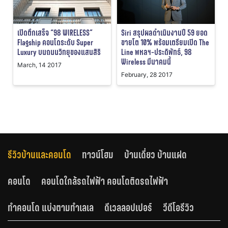
เปิดตึกเสร็จ “98 WIRELESS”
Siri สรุปผลดำเนินงานปี 59 ยอด
Flagship คอนโดระดับ Super
ขายโต 10% พร้อมเตรียมเปิด The
Luxury บนถนนวิทยุของแสนสิริ
Line พหลฯ-ประดิพัทธ์, 98
Wireless มีนาคมนี้
March, 14 2017
February, 28 2017
รีวิวบ้านและคอนโด
ทาวน์โฮม
บ้านเดี่ยว บ้านแฝด
คอนโด
คอนโดใกล้รถไฟฟ้า คอนโดติดรถไฟฟ้า
ทำคอนโด แบ่งตามทำเลเล
ดีเวลลอปเปอร์
วีดีโอรีวิว