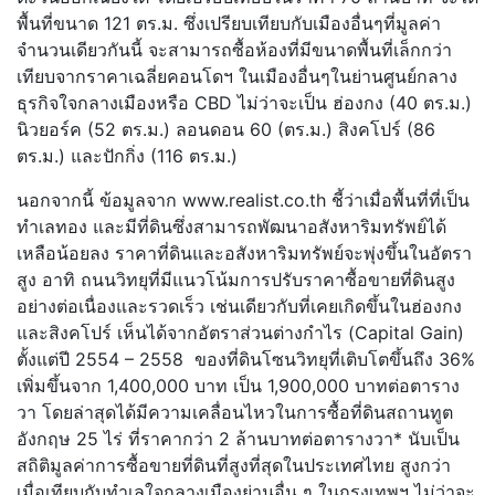
พื้นที่ขนาด 121 ตร.ม. ซึ่งเปรียบเทียบกับเมืองอื่นๆที่มูลค่า
จำนวนเดียวกันนี้ จะสามารถซื้อห้องที่มีขนาดพื้นที่เล็กกว่า
เทียบจากราคาเฉลี่ยคอนโดฯ ในเมืองอื่นๆในย่านศูนย์กลาง
ธุรกิจใจกลางเมืองหรือ CBD ไม่ว่าจะเป็น ฮ่องกง (40 ตร.ม.)
นิวยอร์ค (52 ตร.ม.) ลอนดอน 60 (ตร.ม.) สิงคโปร์ (86
ตร.ม.) และปักกิ่ง (116 ตร.ม.)
นอกจากนี้ ข้อมูลจาก www.realist.co.th ชี้ว่าเมื่อพื้นที่ที่เป็น
ทำเลทอง และมีที่ดินซึ่งสามารถพัฒนาอสังหาริมทรัพย์ได้
เหลือน้อยลง ราคาที่ดินและอสังหาริมทรัพย์จะพุ่งขึ้นในอัตรา
สูง อาทิ ถนนวิทยุที่มีแนวโน้มการปรับราคาซื้อขายที่ดินสูง
อย่างต่อเนื่องและรวดเร็ว เช่นเดียวกับที่เคยเกิดขึ้นในฮ่องกง
และสิงคโปร์ เห็นได้จากอัตราส่วนต่างกำไร (Capital Gain)
ตั้งแต่ปี 2554 – 2558 ของที่ดินโซนวิทยุที่เติบโตขึ้นถึง 36%
เพิ่มขึ้นจาก 1,400,000 บาท เป็น 1,900,000 บาทต่อตาราง
วา โดยล่าสุดได้มีความเคลื่อนไหวในการซื้อที่ดินสถานทูต
อังกฤษ 25 ไร่ ที่ราคากว่า 2 ล้านบาทต่อตารางวา* นับเป็น
สถิติมูลค่าการซื้อขายที่ดินที่สูงที่สุดในประเทศไทย สูงกว่า
เมื่อเทียบกับทำเลใจกลางเมืองย่านอื่น ๆ ในกรุงเทพฯ ไม่ว่าจะ