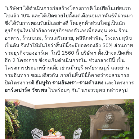
“บริษัทฯ ได้ดำเนินการก่อสร้างโครงการดิ ไอเฟิลในเฟสแรก
ไปแล้ว 10% และได้เปิดขายไปตั้งแต่เดือนกุมภาพันธ์ที่ผ่านมา
ซึ่งได้รับการตอบรับเป็นอย่างดี โดยลูกค้าส่วนใหญ่เป็นนัก
ธุรกิจรุ่นใหม่ทำกิจการธุรกิจของตัวเองเพื่อลงทุน เช่น ร้าน
อาหาร, ร้านขนม, ร้านเสริมสวย, คลินิกทำฟัน, โรงแรมสุนัข
เป็นต้น จึงทำให้มั่นใจว่าสิ้นปีนี้จะมียอดจองถึง 50% ส่วนภาพ
รวมธุรกิจของอาร์เค ในปี 2560 นี้ บริษัทฯ ตั้งเป้าจะเปิดเพิ่ม
อีก 2 โครงการ ซึ่งจะเริ่มดำเนินการใน ช่วงกลางปีนี้ เป็น
โครงการประเภทบ้านเดี่ยวย่านมีนบุรี หทัยราษฏร์ และย่าน
รามอินทรา ขณะเดียวกัน ภายในสิ้นปีนี้ก็คาดว่าจะสามารถ
ปิดโครงการ
ดิ ฮัมบูร์ก รามอินทรา-รามคำแหง
และโครงการ
อาร์เคปาร์ค วัชรพล
ไปพร้อมๆ กัน” นายวรยุทธ กล่าวสรุป