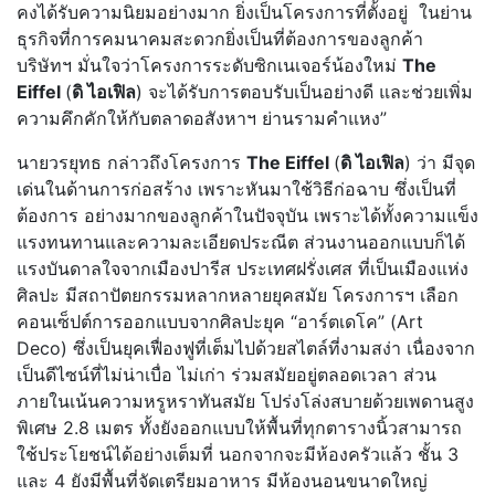
คงได้รับความนิยมอย่างมาก ยิ่งเป็นโครงการที่ตั้งอยู่ ในย่าน
ธุรกิจที่การคมนาคมสะดวกยิ่งเป็นที่ต้องการของลูกค้า
บริษัทฯ มั่นใจว่าโครงการระดับซิกเนเจอร์น้องใหม่
The
Eiffel
(
ดิ ไอเฟิล
) จะได้รับการตอบรับเป็นอย่างดี และช่วยเพิ่ม
ความคึกคักให้กับตลาดอสังหาฯ ย่านรามคำแหง”
นายวรยุทธ กล่าวถึงโครงการ
The Eiffel
(
ดิ ไอเฟิล
) ว่า มีจุด
เด่นในด้านการก่อสร้าง เพราะหันมาใช้วิธีก่อฉาบ ซึ่งเป็นที่
ต้องการ อย่างมากของลูกค้าในปัจจุบัน เพราะได้ทั้งความแข็ง
แรงทนทานและความละเอียดประณีต ส่วนงานออกแบบก็ได้
แรงบันดาลใจจากเมืองปารีส ประเทศฝรั่งเศส ที่เป็นเมืองแห่ง
ศิลปะ มีสถาปัตยกรรมหลากหลายยุคสมัย โครงการฯ เลือก
คอนเซ็ปต์การออกแบบจากศิลปะยุค “อาร์ตเดโค” (Art
Deco) ซึ่งเป็นยุคเฟื่องฟูที่เต็มไปด้วยสไตล์ที่งามสง่า เนื่องจาก
เป็นดีไซน์ที่ไม่น่าเบื่อ ไม่เก่า ร่วมสมัยอยู่ตลอดเวลา ส่วน
ภายในเน้นความหรูหราทันสมัย โปร่งโล่งสบายด้วยเพดานสูง
พิเศษ 2.8 เมตร ทั้งยังออกแบบให้พื้นที่ทุกตารางนิ้วสามารถ
ใช้ประโยชน์ได้อย่างเต็มที่ นอกจากจะมีห้องครัวแล้ว ชั้น 3
และ 4 ยังมีพื้นที่จัดเตรียมอาหาร มีห้องนอนขนาดใหญ่