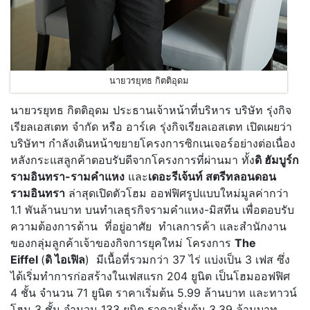
นายวรยุทธ กิตติอุดม
นายวรยุทธ กิตติอุดม ประธานเจ้าหน้าที่บริหาร บริษัท รุ่งกิจ
เรียลเอสเตท จำกัด หรือ อาร์เค รุ่งกิจเรียลเอสเตท เปิดเผยว่า
บริษัทฯ กำลังเดินหน้าขยายโครงการซิกเนเจอร์อย่างต่อเนื่อง
หลังกระแสลูกค้าตอบรับดีจากโครงการที่ผ่านมา ทั้ง
ดิ ฮัมบูร์ก
รามอินทรา-รามคำแหง
และ
เดอะรีเจ้นท์ สตรีทลอนดอน
รามอินทรา
ล่าสุดเปิดตัวโฮม ออฟฟิศรูปแบบใหม่มูลค่ากว่า
1.1 พันล้านบาท บนทำเลธุรกิจรามคำแหง-มิสทีน เพื่อตอบรับ
ความต้องการด้าน ที่อยู่อาศัย ทำเลการค้า และสำนักงาน
ของกลุ่มลูกค้าเจ้าของกิจการยุคใหม่ โครงการ
The
Eiffel
(
ดิ ไอเฟิล
) มีเนื้อที่รวมกว่า 37 ไร่ แบ่งเป็น 3 เฟส ซึ่ง
ได้เริ่มทำการก่อสร้างในเฟสแรก 204 ยูนิต เป็นโฮมออฟฟิศ
4 ชั้น จำนวน 71 ยูนิต ราคาเริ่มต้น 5.99 ล้านบาท และทาวน์
โฮม 3 ชั้น จำนวน 133 ยูนิต ราคาเริ่มต้น 3.39 ล้านบาท