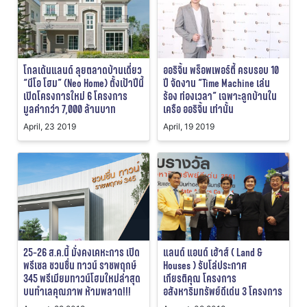
โกลเด้นแลนด์ ลุยตลาดบ้านเดี่ยว
ออริจิ้น พร็อพเพอร์ตี้ ครบรอบ 10
“นีโอ โฮม” (Neo Home) ตั้งเป้าปีนี้
ปี จัดงาน “Time Machine เล่น
เปิดโครงการใหม่ 6 โครงการ
ร้อง ท่องเวลา” เฉพาะลูกบ้านใน
มูลค่ากว่า 7,000 ล้านบาท
เครือ ออริจิ้น เท่านั้น
April, 23 2019
April, 19 2019
25-26 ส.ค.นี้ มั่งคงเคหะการ เปิด
แลนด์ แอนด์ เฮ้าส์ ( Land &
พรีเซล ชวนชื่น ทาวน์ ราชพฤกษ์
Houses ) รับโล่ประกาศ
345 พรีเมียมทาวน์โฮมใหม่ล่าสุด
เกียรติคุณ โครงการ
บนทำเลคุณภาพ ห้ามพลาด!!!
อสังหาริมทรัพย์ดีเด่น 3 โครงการ