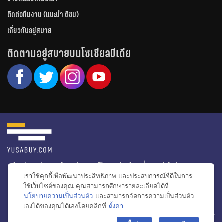
ติดต่อทีมงาน (แนะนำ ติชม)
เกี่ยวกับอยู่สบาย
ติดตามอยู่สบายบนโซเชียลมีเดีย
หน้าหลัก
รีวิวคอนโด
รีวิวทาวน์โฮม
รีวิวบ้านเดี่ยว
วีดีโอรีวิว
เราใช้คุกกี้เพื่อพัฒนาประสิทธิภาพ และประสบการณ์ที่ดีในการ
ไอเดียแต่งบ้าน
ข่าวอสังหาริมทรัพย์
โปรโมชั่นบ้านและคอนโด
ใช้เว็บไซต์ของคุณ คุณสามารถศึกษารายละเอียดได้ที่
นโยบายความเป็นส่วนตัว
และสามารถจัดการความเป็นส่วนตัว
โครงการน่าสนใจ
เองได้ของคุณได้เองโดยคลิกที่
ตั้งค่า
bac
© สงวนลิขสิทธิ์ 2556-2564