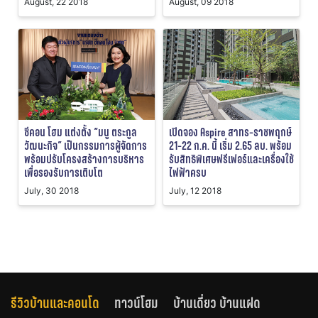
August, 22 2018
August, 09 2018
ซีคอน โฮม แต่งตั้ง “มนู ตระกูล
เปิดจอง Aspire สาทร-ราชพฤกษ์
วัฒนะกิจ” เป็นกรรมการผู้จัดการ
21-22 ก.ค. นี้ เริ่ม 2.65 ลบ. พร้อม
พร้อมปรับโครงสร้างการบริหาร
รับสิทธิพิเศษฟรีเฟอร์และเครื่องใช้
เพื่อรองรับการเติบโต
ไฟฟ้าครบ
July, 30 2018
July, 12 2018
รีวิวบ้านและคอนโด
ทาวน์โฮม
บ้านเดี่ยว บ้านแฝด