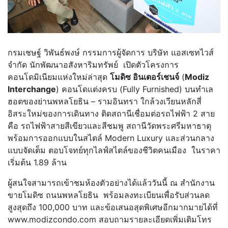
กรมเชษฐ์ วิพันธ์พงษ์ กรรมการผู้จัดการ บริษัท แอสเซทไวส์
จำกัด นักพัฒนาอสังหาริมทรัพย์ เปิดตัวโครงการ
คอนโดมิเนียมแห่งใหม่ล่าสุด
โมดิซ อินเตอร์เชนจ์
(
Modiz
Interchange
) คอนโดแต่งครบ (Fully Furnished) บนทำเล
ฮอตของย่านพหลโยธิน – รามอินทรา ใกล้วงเวียนหลักสี่
อิสระใหม่ของการเดินทาง ติดสถานีเชื่อมต่อรถไฟฟ้า 2 สาย
คือ รถไฟฟ้าสายสีเขียวและสีชมพู สถานีวัดพระศรีมหาธาตุ
พร้อมการออกแบบในสไตล์ Modern Luxury และส่วนกลาง
แบบจัดเต็ม ตอบโจทย์ทุกไลฟ์สไตล์ของชีวิตคนเมือง ในราคา
เริ่มต้น 1.89 ล้าน
ผู้สนใจสามารถเข้าชมห้องตัวอย่างได้แล้ววันนี้ ณ สำนักงาน
ขายโมดิซ ถนนพหลโยธิน พร้อมลงทะเบียนเพื่อรับส่วนลด
สูงสุดถึง 100,000 บาท และข้อเสนอสุดพิเศษอีกมากมายได้ที่
www.modizcondo.com สอบถามรายละเอียดเพิ่มเติมโทร