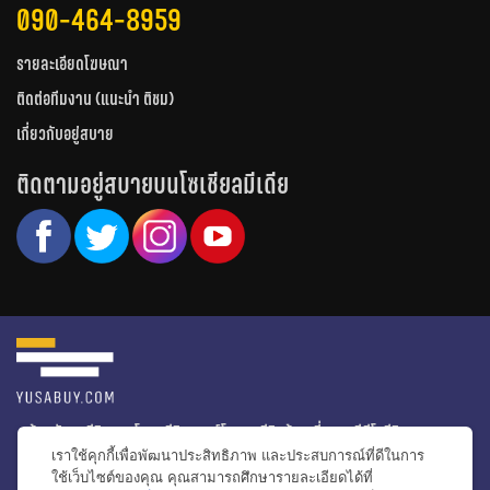
090-464-8959
รายละเอียดโฆษณา
ติดต่อทีมงาน (แนะนำ ติชม)
เกี่ยวกับอยู่สบาย
ติดตามอยู่สบายบนโซเชียลมีเดีย
หน้าหลัก
รีวิวคอนโด
รีวิวทาวน์โฮม
รีวิวบ้านเดี่ยว
วีดีโอรีวิว
เราใช้คุกกี้เพื่อพัฒนาประสิทธิภาพ และประสบการณ์ที่ดีในการ
ไอเดียแต่งบ้าน
ข่าวอสังหาริมทรัพย์
โปรโมชั่นบ้านและคอนโด
ใช้เว็บไซต์ของคุณ คุณสามารถศึกษารายละเอียดได้ที่