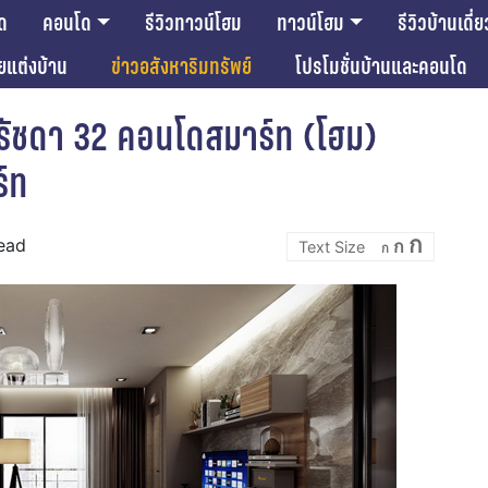
ด
คอนโด
รีวิวทาวน์โฮม
ทาวน์โฮม
รีวิวบ้านเดี่ย
ียแต่งบ้าน
ข่าวอสังหาริมทรัพย์
โปรโมชั่นบ้านและคอนโด
รัชดา 32 คอนโดสมาร์ท (โฮม)
ร์ท
Incre
Reset
Decrease
ก
read
ก
font
ก
font
font
size.
size.
size.