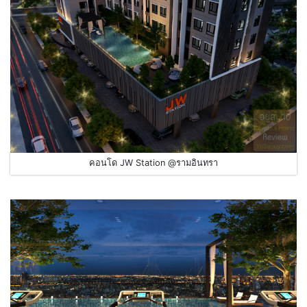
คอนโด JW Station @รามอินทรา