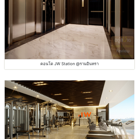
คอนโด JW Station @รามอินทรา