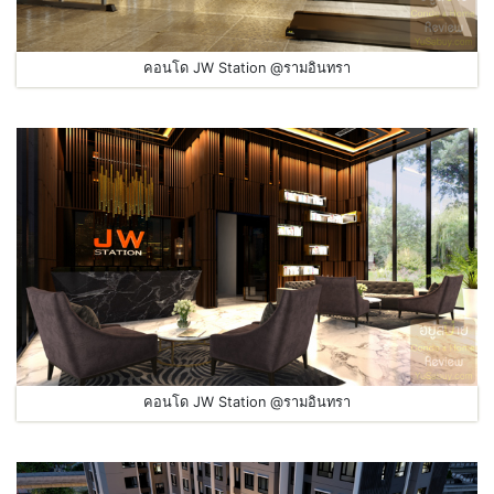
คอนโด JW Station @รามอินทรา
คอนโด JW Station @รามอินทรา