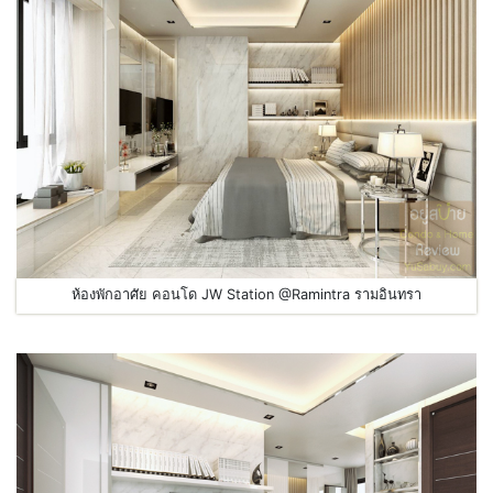
ห้องพักอาศัย คอนโด JW Station @Ramintra รามอินทรา