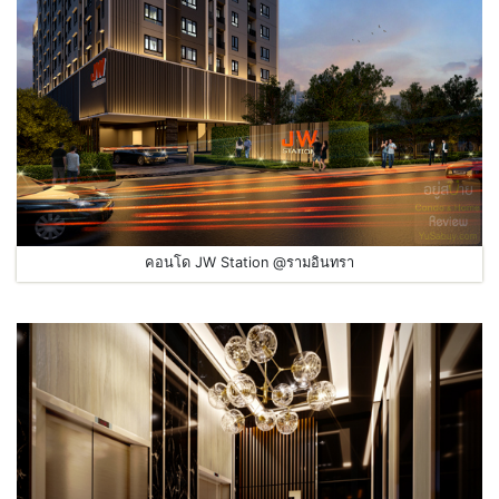
คอนโด JW Station @รามอินทรา