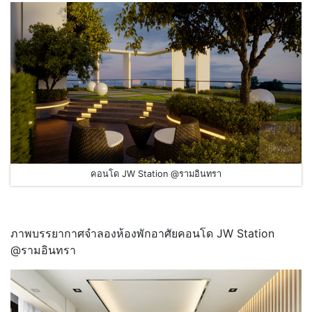
คอนโด JW Station @รามอินทรา
ภาพบรรยากาศจำลองห้องพักอาศัยคอนโด JW Station
@รามอินทรา