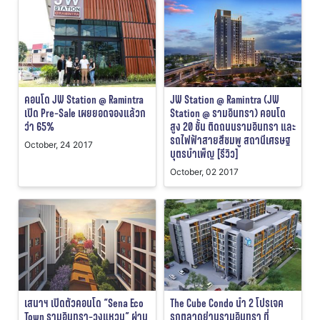
คอนโด JW Station @ Ramintra
JW Station @ Ramintra (JW
เปิด Pre-Sale เผยยอดจองแล้วก
Station @ รามอินทรา) คอนโด
ว่า 65%
สูง 20 ชั้น ติดถนนรามอินทรา และ
รถไฟฟ้าสายสีชมพู สถานีเศรษฐ
October, 24 2017
บุตรบำเพ็ญ [รีวิว]
October, 02 2017
เสนาฯ เปิดตัวคอนโด “Sena Eco
The Cube Condo นำ 2 โปรเจค
Town รามอินทรา-วงแหวน” ผ่าน
รุกตลาดย่านรามอินทรา ที่