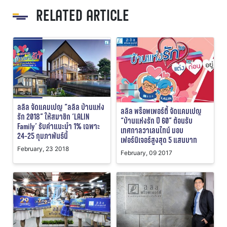
RELATED ARTICLE
ลลิล จัดแคมเปญ “ลลิล บ้านแห่ง
ลลิล พร็อพเพอร์ตี้ จัดแคมเปญ
รัก 2018” ให้สมาชิก ‘LALIN
“บ้านแห่งรัก ปี 60” ต้อนรับ
Family’ รับค่าแนะนำ 1% เฉพาะ
เทศกาลวาเลนไทน์ มอบ
24-25 กุมภาพันธ์นี้
เฟอร์นิเจอร์สูงสุด 5 แสนบาท
February, 23 2018
February, 09 2017