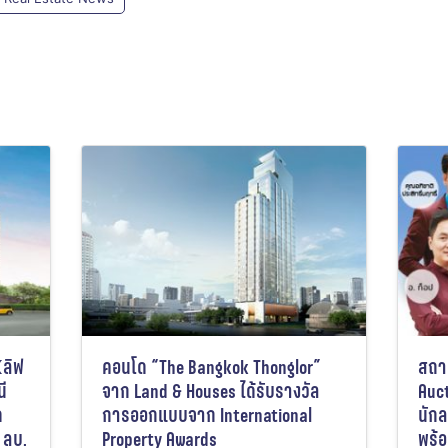
(ลิฟ
คอนโด “The Bangkok Thonglor”
สถา
นี
จาก Land & Houses ได้รับรางวัล
Auct
ด
การออกแบบจาก International
นักล
9 ลบ.
Property Awards
พร้อ