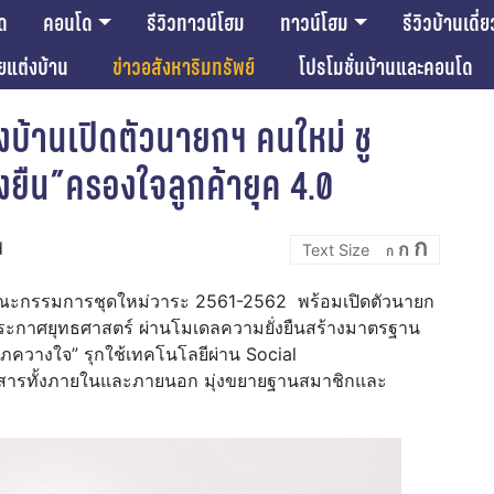
ด
คอนโด
รีวิวทาวน์โฮม
ทาวน์โฮม
รีวิวบ้านเดี่ย
ียแต่งบ้าน
ข่าวอสังหาริมทรัพย์
โปรโมชั่นบ้านและคอนโด
งบ้านเปิดตัวนายกฯ คนใหม่ ชู
งยืน”ครองใจลูกค้ายุค 4.0
Incre
Reset
Decrease
ก
d
ก
font
ก
font
font
size.
size.
size.
วคณะกรรมการชุดใหม่วาระ 2561-2562 พร้อมเปิดตัวนายก
ประกาศยุทธศาสตร์ ผ่านโมเดลความยั่งยืนสร้างมาตรฐาน
ริโภควางใจ” รุกใช้เทคโนโลยีผ่าน Social
่อสารทั้งภายในและภายนอก มุ่งขยายฐานสมาชิกและ