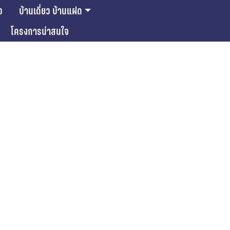
ว
บ้านเดี่ยว บ้านแฝด
โครงการน่าสนใจ
ase