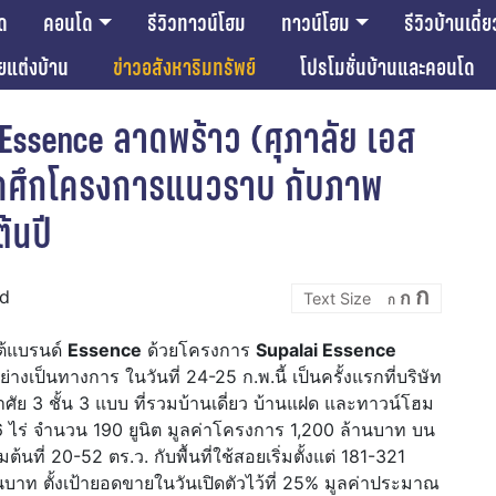
ด
คอนโด
รีวิวทาวน์โฮม
ทาวน์โฮม
รีวิวบ้านเดี่ย
ียแต่งบ้าน
ข่าวอสังหาริมทรัพย์
โปรโมชั่นบ้านและคอนโด
i Essence ลาดพร้าว (ศุภาลัย เอส
ปิดศึกโครงการแนวราบ กับภาพ
ต้นปี
Incre
Reset
Decrease
ก
ad
ก
font
ก
font
font
size.
size.
size.
ต้แบรนด์
Essence
ด้วยโครงการ
Supalai Essence
่างเป็นทางการ ในวันที่ 24-25 ก.พ.นี้ เป็นครั้งแรกที่บริษัท
ัย 3 ชั้น 3 แบบ ที่รวมบ้านเดี่ยว บ้านแฝด และทาวน์โฮม
26 ไร่ จำนวน 190 ยูนิต มูลค่าโครงการ 1,200 ล้านบาท บน
ต้นที่ 20-52 ตร.ว. กับพื้นที่ใช้สอยเริ่มตั้งแต่ 181-321
้านบาท ตั้งเป้ายอดขายในวันเปิดตัวไว้ที่ 25% มูลค่าประมาณ