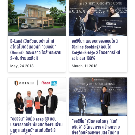
D-Land เปิดตัวแบบบ้านใหม่
ออริจิ้นฯ เผยยอดจองออนไลน์
สไตล์โมเดิร์นลอฟท์ “อมอร์นี”
(Online Booking) คอนโด
(Amoni) เดอะพราว ไรส์ พระราม
KnightsBridge 3 โครงการใหม่
2–พันท้ายนรสิงห์
sold out 100%
May, 24 2018
March, 11 2018
“ออริจิ้น” จับมือ asap GO มอบ
“ออริจิ้น” เปิดคอนโดหรู “ไนท์
บริการรถเช่าเพียงแค่สั่งงานผ่าน
บริดจ์” 3 โครงการ สร้างความ
บลูทูธ แก่ลูกบ้านไนท์บริดจ์ 3
ต่างด้วยห้องเพดานสูง ในย่าน