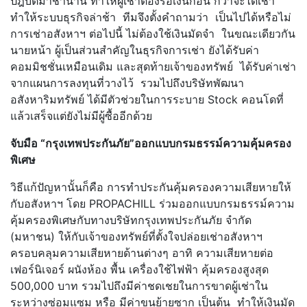
ปฎิบัติมาช้านาน ทำให้ผู้เช่าต้องรอเงินก้อน กว่าจะได้เช่า
ทำให้ระบบธุรกิจล่าช้า ทีมจึงตั้งคำถามว่า เป็นไปได้หรือไม่
การเช่าอสังหาฯ ต่อไปนี้ ไม่ต้องใช้เงินมัดจำ ในขณะเดียวกัน
นายหน้า ผู้เป็นส่วนสำคัญในธุรกิจการเช่า ยังได้รับค่า
คอมมิชชั่นเหมือนเดิม และสุดท้ายเจ้าของทรัพย์ ได้รับค่าเช่า
จากแผนการลงทุนที่วางไว้ รวมไปถึงบริษัทพัฒนา
อสังหาริมทรัพย์ ได้มีตัวช่วยในการระบาย Stock คอนโดที่
แล้วเสร็จแต่ยังไม่มีผู้ซื้ออีกด้วย
จับมือ “กรุงเทพประกันภัย”ออกแบบกรมธรรม์ความคุ้มครอง
พิเศษ
วิธีแก้ปัญหานั้นก็คือ การทำประกันคุ้มครองความเสียหายให้
กับอสังหาฯ โดย PROPACHILL ร่วมออกแบบกรมธรรม์ความ
คุ้มครองพิเศษกับทางบริษัทกรุงเทพประกันภัย จำกัด
(มหาชน) ให้กับเจ้าของทรัพย์ที่ตั้งใจปล่อยเช่าอสังหาฯ
ครอบคลุมความเสียหายด้านต่างๆ อาทิ ความเสียหายต่อ
เฟอร์นิเจอร์ ผนังห้อง พื้น เครื่องใช้ไฟฟ้า คุ้มครองสูงสุด
500,000 บาท รวมไปถึงมีค่าชดเชยในการขาดผู้เช่าใน
ระหว่างซ่อมแซม หรือ มีค่าขนย้ายซาก เป็นต้น ทำให้เงินมัด