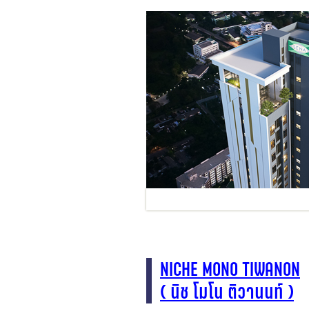
NICHE MONO TIWANON
( นิช โมโน ติวานนท์ )