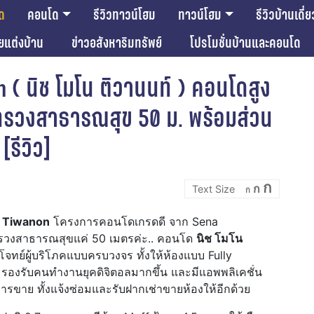
ด
คอนโด
รีวิวทาวน์โฮม
ทาวน์โฮม
รีวิวบ้านเดี่ย
ียแต่งบ้าน
ข่าวอสังหาริมทรัพย์
โปรโมชั่นบ้านและคอนโด
 ( นิช โมโน ติวานนท์ ) คอนโดสูง
ทรวงสาธารณสุข 50 ม. พร้อมส่วน
รีวิว]
Incre
Reset
Decrease
ก
ก
font
ก
font
font
size.
size.
size.
 Tiwanon
โครงการคอนโดเกรดดี จาก Sena
ทรวงสาธารณสุขแค่ 50 เมตรค่ะ.. คอนโด
นิช โมโน
ทย์ผู้บริโภคแบบครบวงจร ทั้งให้ห้องแบบ Fully
รองรับคนทำงานยุคดิจิตอลมากขึ้น และมีแอพพลิเคชั่น
รขาย ทั้งแจ้งซ่อมและรับฝากเช่าขายห้องให้อีกด้วย