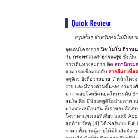
Quick Review
สรุปสั้นๆ สำหรับคนไม่มีเวลาอ
จุดเด่นโครงการ
นิช โมโน ติวานน
กับ
กระทรววงสาธารณสุข
ซึ่งเป
การเดินทางสะดวก ติด
สถานีกระ
สามารถเชื่อมต่อกับ
สายสีแดงที่ส
จตุจักร ยังถือว่าสบาย / หน้าโค
ง่าย และมีทางด่วนขึ้น-ลง งามวง
มาก ตอบโจทย์คนยุคใหม่ระดับ B+ ที
สนใจ คือ มีห้องสตูดิโอถ่ายภาพ และ
มาเยอะเหมือนกัน ที่เราชอบคือสร
โดราคาแพงเลยทีเดียว และมี App
สุดท้าย วัสดุ [4] ได้เฟอร์แบบ Full
ราคา ทั้งบานตู้ลายไม้มีผิวสัมผัส