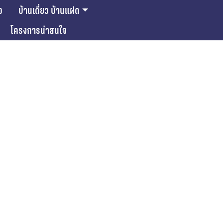
ว
บ้านเดี่ยว บ้านแฝด
โครงการน่าสนใจ
ase