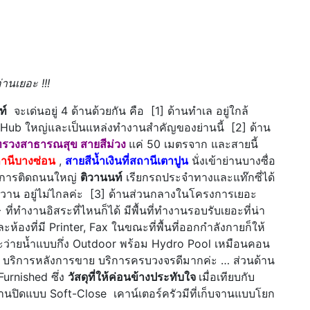
่านเยอะ !!!
ท์
จะเด่นอยู่ 4 ด้านด้วยกัน คือ [1] ด้านทำเล อยู่ใกล้
็น Hub ใหญ่และเป็นแหล่งทำงานสำคัญของย่านนี้ [2] ด้าน
ทรวงสาธารณสุข สายสีม่วง
แค่ 50 เมตรจาก และสายนี้
ถานีบางซ่อน
,
สายสีน้ำเงินที่สถานีเตาปูน
นั่งเข้าย่านบางซื่อ
รงการติดถนนใหญ่
ติวานนท์
เรียกรถประจำทางและแท๊กซี่ได้
ศ์วาน อยู่ไม่ไกลค่ะ [3] ด้านส่วนกลางในโครงการเยอะ
่ทำงานอิสระที่ไหนก็ได้ มีพื้นที่ทำงานรอบรับเยอะที่น่า
ห้องที่มี Printer, Fax ในขณะที่พื้นที่ออกกำลังกายก็ให้
ะว่ายน้ำแบบกึ่ง Outdoor พร้อม Hydro Pool เหมือนคอน
 บริการหลังการขาย บริการครบวงจรดีมากค่ะ … ส่วนด้าน
 Furnished ซึ่ง
วัสดุที่ให้ค่อนข้างประทับใจ
เมื่อเทียบกับ
 บานปิดแบบ Soft-Close เคาน์เตอร์ครัวมีที่เก็บจานแบบโยก