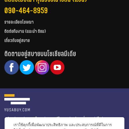
090-464-8959
รายละเอียดโฆษณา
ติดต่อทีมงาน (แนะนำ ติชม)
เกี่ยวกับอยู่สบาย
ติดตามอยู่สบายบนโซเชียลมีเดีย
หน้าหลัก
รีวิวคอนโด
รีวิวทาวน์โฮม
รีวิวบ้านเดี่ยว
วีดีโอรีวิว
เราใช้คุกกี้เพื่อพัฒนาประสิทธิภาพ และประสบการณ์ที่ดีในการ
ไอเดียแต่งบ้าน
ข่าวอสังหาริมทรัพย์
โปรโมชั่นบ้านและคอนโด