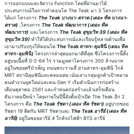
การออกแบบและจัดวาง Function โดยที่ผ่านมาได้
ประสบการณ์ในการทำคอนโด The Teak มา 3 โครงการ
ได้แก่ โครงการ
The Teak บางนา-ตราด (เดอะ ทีค บางนา-
ตราด)
,โครงการ
The Teak พัฒนาการ (เดอะ ทีค
พัฒนาการ)
และโครงการ
The Teak สุขุมวิท 39 (เดอะ ทีค
สุขุมวิท 39)
ทำให้ได้ประสบการณ์และเรียนรู้หลายด้านเพื่อ
เอามาปรับปรุงให้คอนโด
The Teak สาทร-ลุมพินี (เดอะ ทีค
สาทร-ลุมพินี)
โครงการล่าสุดออกมาดีที่สุด ซึ่งโครงการนี้ตั้ง
อยู่บนเนื้อที่ 0-2-64 ไร่ รวมมูลค่าโครงการ 350 ล้านบาท
อยู่ในซอยศรีบำเพ็ญ ถนนพระรามสี่ ย่านสาทร-ลุมพินี ใกล้
MRT สถานีลุมพินีและคลองเตย เน้นเจาะกลุ่มลูกค้าเป้าหมาย
คนทำงานยุคใหม่และคน Gen Y เริ่มดำเนินการก่อสร้าง
เดือนตุลาคม 2561 และกำหนดก่อสร้างแล้วเสร็จเดือน
ธันวาคมปีหน้า โดยภายในปีนี้ยังตั้งเป้าเปิด The Teak อีก 2
โครงการ คือ
The Teak รัชดา (เดอะ ทีค รัชดา)
อยู่ปากซอย
รัชดา 19 ติดกับ MRT รัชดาและ
The Teak อารีย์ (เดอะ ทีค
อารีย์)
อยู่ในซอยอารีย์ 4 ใกล้รถไฟฟ้า BTS อารีย์