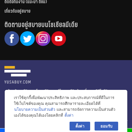
ติดต่อทีมงาน (แนะนำ ติชม)
เกี่ยวกับอยู่สบาย
ติดตามอยู่สบายบนโซเชียลมีเดีย
หน้าหลัก
รีวิวคอนโด
รีวิวทาวน์โฮม
รีวิวบ้านเดี่ยว
วีดีโอรีวิว
เราใช้คุกกี้เพื่อพัฒนาประสิทธิภาพ และประสบการณ์ที่ดีในการ
ไอเดียแต่งบ้าน
ข่าวอสังหาริมทรัพย์
โปรโมชั่นบ้านและคอนโด
ใช้เว็บไซต์ของคุณ คุณสามารถศึกษารายละเอียดได้ที่
นโยบายความเป็นส่วนตัว
และสามารถจัดการความเป็นส่วนตัว
โครงการน่าสนใจ
เองได้ของคุณได้เองโดยคลิกที่
ตั้งค่า
bac
© สงวนลิขสิทธิ์ 2556-2564
ตั้งค่า
ยอมรับ