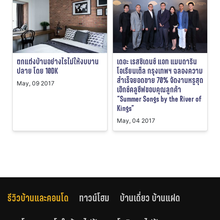
ตกแต่งบ้านอย่างไรไม่ให้งบบาน
เดอะ เรสซิเดนซ์ แอท แมนดาริน
ปลาย โดย 10DK
โอเรียนเต็ล กรุงเทพฯ ฉลองความ
สำเร็จยอดขาย 70% จัดงานหรูสุด
May, 09 2017
เอ๊กซ์คลูซีฟขอบคุณลูกค้า
“Summer Songs by the River of
Kings”
May, 04 2017
รีวิวบ้านและคอนโด
ทาวน์โฮม
บ้านเดี่ยว บ้านแฝด