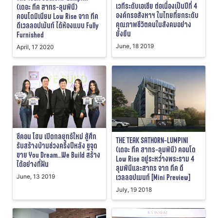
เวทีระดับเอเชีย ต่อเนื่องเป็นปีที่ 4
(เดอะ ทีค สาทร-ลุมพินี)
องค์กรอสังหาฯ ในไทยที่ยกระดับ
คอนโดมิเนียม Low Rise จาก ทีค
คุณภาพชีวิตคนในสังคมอย่าง
ดีเวลลอปเม้นท์ ได้ห้องแบบ Fully
ยั่งยืน
Furnished
June, 18 2019
April, 17 2020
ซีคอน โฮม เปิดกลยุทธ์ใหม่ สู้ศึก
THE TEAK SATHORN-LUMPINI
รับสร้างบ้านช่วงครึ่งปีหลัง ชูจุด
(เดอะ ทีค สาทร-ลุมพินี) คอนโด
ขาย You Dream…We Build สร้าง
Low Rise อยู่ระหว่างพระราม 4
ได้อย่างที่ฝัน
ลุมพินีและสาทร จาก ทีค ดี
เวลลอปเมนท์ [Mini Preview]
June, 13 2019
July, 19 2018